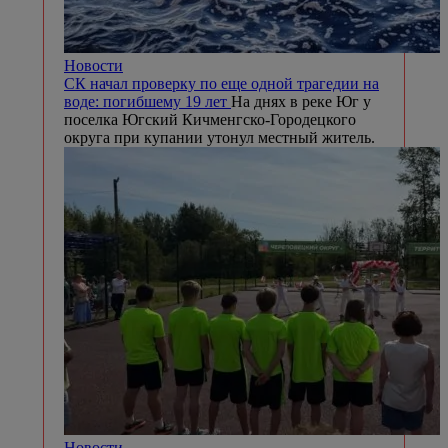
Новости
СК начал проверку по еще одной трагедии на
воде: погибшему 19 лет
На днях в реке Юг у
поселка Югский Кичменгско-Городецкого
округа при купании утонул местный житель.
Новости