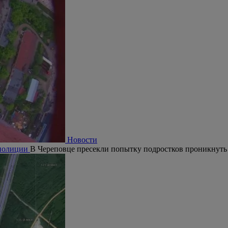
Новости
 полиции
В Череповце пресекли попытку подростков проникнуть