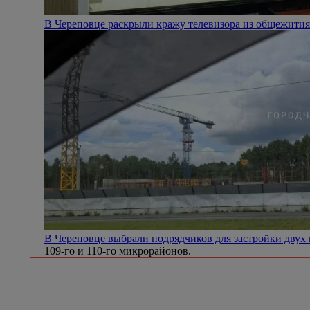
В Череповце раскрыли кражу телевизора из общежити
В Череповце выбрали подрядчиков для застройки дву
109-го и 110-го микрорайонов.