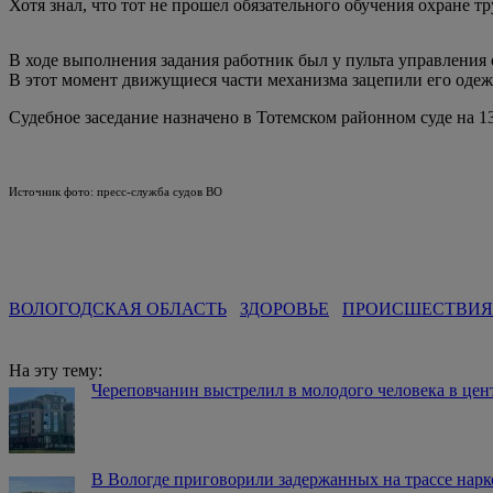
Хотя знал, что тот не прошел обязательного обучения охране тр
В ходе выполнения задания работник был у пульта управлени
В этот момент движущиеся части механизма зацепили его одеж
Судебное заседание назначено в Тотемском районном суде на 13
Источник фото: пресс-служба судов ВО
ВОЛОГОДСКАЯ ОБЛАСТЬ
ЗДОРОВЬЕ
ПРОИСШЕСТВИЯ
На эту тему:
Череповчанин выстрелил в молодого человека в цен
В Вологде приговорили задержанных на трассе нар