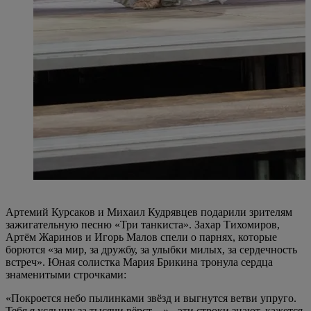
Артемий Курсаков и Михаил Кудрявцев подарили зрителям
зажигательную песню «Три танкиста». Захар Тихомиров,
Артём Жаринов и Игорь Малов спели о парнях, которые
борются «за мир, за дружбу, за улыбки милых, за сердечность
встреч». Юная солистка Мария Брикина тронула сердца
знаменитыми строчками:
«Покроется небо пылинками звёзд и выгнутся ветви упруго.
Тебя я услышу за тысячи вёрст…» - эти строки знают, кажется,