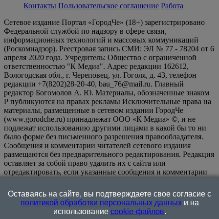
Контакты
Пользовательское соглашение
Работа
Сетевое издание Портал «ГородЧе» (18+) зарегистрировано
Федеральной службой по надзору в сфере связи,
информационных технологий и массовых коммуникаций
(Роскомнадзор). Реестровая запись СМИ: ЭЛ № 77 - 78204 от 6
апреля 2020 года. Учредитель: Общество с ограниченной
ответственностью "К Медиа". Адрес редакции 162612,
Вологодская обл., г. Череповец, ул. Гоголя, д. 43, телефон
редакции +7(8202)28-20-40, bau_76@mail.ru. Главный
редактор Богомолов А. Ю. Материалы, обозначенные знаком
Р публикуются на правах рекламы Исключительные права на
материалы, размещенные в сетевом издании ГородЧе
(www.gorodche.ru) принадлежат ООО «К Медиа» ©, и не
подлежат использованию другими лицами в какой бы то ни
было форме без письменного разрешения правообладателя.
Сообщения и комментарии читателей сетевого издания
размещаются без предварительного редактирования. Редакция
оставляет за собой право удалить их с сайта или
отредактировать, если указанные сообщения и комментарии
являются злоупотреблением свободой массовой информации
или нарушением иных требований закона.
На
Оставаясь на сайте, вы подтверждаете свое согласие с
информационном ресурсе применяются рекомендательные
политикой обработки персональных данных
и на
технологии (информационные технологии предоставления
использование
cookie-файлов
.
информации на основе сбора, систематизации и анализа