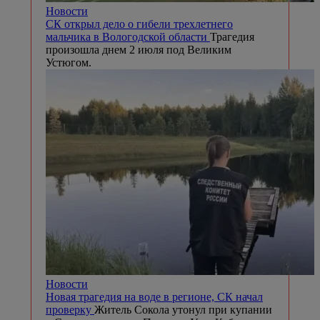
Новости
СК открыл дело о гибели трехлетнего
мальчика в Вологодской области
Трагедия
произошла днем 2 июля под Великим
Устюгом.
Новости
Новая трагедия на воде в регионе, СК начал
проверку
Житель Сокола утонул при купании