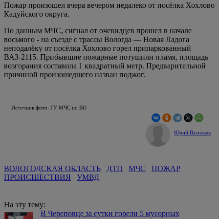
Пожар произошел вчера вечером недалеко от посёлка Хохлово
Кадуйского округа.
По данным МЧС, сигнал от очевидцев прошел в начале
восьмого - на съезде с трассы Вологда — Новая Ладога
неподалёку от посёлка Хохлово горел припаркованный
ВАЗ-2115. Прибывшие пожарные потушили пламя, площадь
возгорания составила 1 квадратный метр. Предварительной
причиной произошедшего назван поджог.
Источник фото: ГУ МЧС по ВО
Юрий Васильев
ВОЛОГОДСКАЯ ОБЛАСТЬ
ДТП
МЧС
ПОЖАР
ПРОИСШЕСТВИЯ
УМВД
На эту тему:
В Череповце за сутки горели 5 мусорных