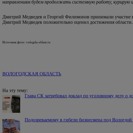
направлениям будем продолжать системную работу, курирую и
Дмитрий Медведев и Георгий Филимонов принимали участие в 
Дмитрий Медведев положительно оценил достижения области.
Источник фото: vologda-oblast.ru
ВОЛОГОДСКАЯ ОБЛАСТЬ
На эту тему:
Глава СК затребовал доклад по уголовному делу о д
Подозреваемому в гибели бизнесмена под Вологдой