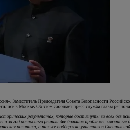
сия», Заместитель Председателя Совета Безопасности Российско
тились в Москве. Об этом сообщает пресс-служба главы региона
сторических результатах, которые достигнуты во всех без ис
но за год полностью решили две больших проблемы, связанные с
фическая политика, а также поддержка участников Специальной 