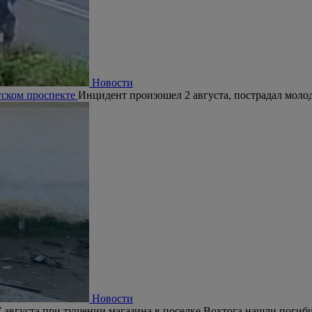
Новости
тском проспекте
Инцидент произошел 2 августа, пострадал молод
Новости
 августа при тушении магазина в поселке Вохтога нашли погиб