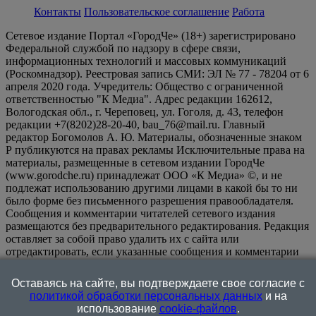
Контакты
Пользовательское соглашение
Работа
Сетевое издание Портал «ГородЧе» (18+) зарегистрировано
Федеральной службой по надзору в сфере связи,
информационных технологий и массовых коммуникаций
(Роскомнадзор). Реестровая запись СМИ: ЭЛ № 77 - 78204 от 6
апреля 2020 года. Учредитель: Общество с ограниченной
ответственностью "К Медиа". Адрес редакции 162612,
Вологодская обл., г. Череповец, ул. Гоголя, д. 43, телефон
редакции +7(8202)28-20-40, bau_76@mail.ru. Главный
редактор Богомолов А. Ю. Материалы, обозначенные знаком
Р публикуются на правах рекламы Исключительные права на
материалы, размещенные в сетевом издании ГородЧе
(www.gorodche.ru) принадлежат ООО «К Медиа» ©, и не
подлежат использованию другими лицами в какой бы то ни
было форме без письменного разрешения правообладателя.
Сообщения и комментарии читателей сетевого издания
размещаются без предварительного редактирования. Редакция
оставляет за собой право удалить их с сайта или
отредактировать, если указанные сообщения и комментарии
являются злоупотреблением свободой массовой информации
или нарушением иных требований закона.
На
Оставаясь на сайте, вы подтверждаете свое согласие с
информационном ресурсе применяются рекомендательные
политикой обработки персональных данных
и на
технологии (информационные технологии предоставления
использование
cookie-файлов
.
информации на основе сбора, систематизации и анализа