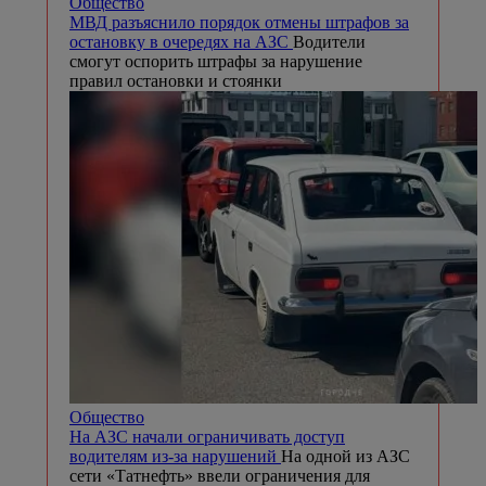
Общество
МВД разъяснило порядок отмены штрафов за
остановку в очередях на АЗС
Водители
смогут оспорить штрафы за нарушение
правил остановки и стоянки
Общество
На АЗС начали ограничивать доступ
водителям из-за нарушений
На одной из АЗС
сети «Татнефть» ввели ограничения для