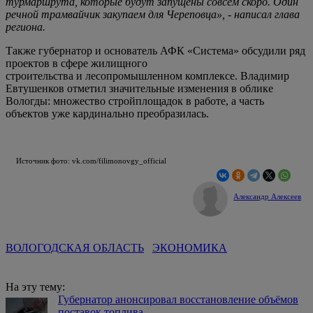
турмаршрута, которые будут запущены совсем скоро. Один
речной трамвайчик закупаем для Череповца», - написал глава
региона.
Также губернатор и основатель АФК «Система» обсудили ряд
проектов в сфере жилищного
строительства и лесопромышленном комплексе. Владимир
Евтушенков отметил значительные изменения в облике
Вологды: множество стройплощадок в работе, а часть
объектов уже кардинально преобразилась.
Источник фото: vk.com/filimonovgy_official
Александр Алексеев
ВОЛОГОДСКАЯ ОБЛАСТЬ
ЭКОНОМИКА
На эту тему:
Губернатор анонсировал восстановление объёмов
поставок топлива