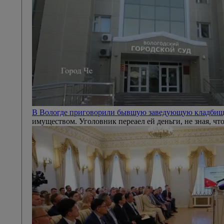
В Вологде приговорили бывшую заведующую кладби
имуществом. Уголовник переаел ей деньги, не зная, чт