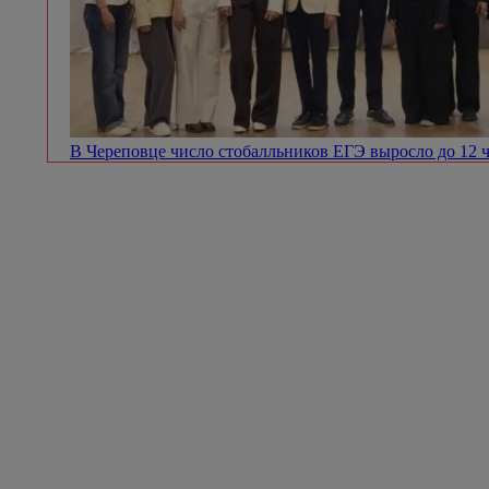
В Череповце число стобалльников ЕГЭ выросло до 12 