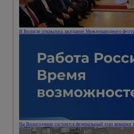
В Вологде открылось заседание Международного футу
На Вологодчине состоится федеральный этап ярмарки 