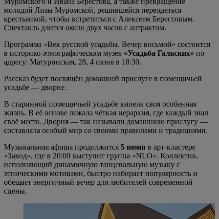
Муромского и Ивана Берестова, а также превращение
молодой Лизы Муромской, решившейся переодеться
крестьянкой, чтобы встретиться с Алексеем Берестовым.
Спектакль длится около двух часов с антрактом.
Программа «Век русской усадьбы. Вечер восьмой» состоится
в историко-этнографическом музее
«Усадьба Гальских»
по
адресу: Матуринская, 28, 4 июня в 18:30.
Рассказ будет посвящён домашней прислуге в помещичьей
усадьбе — дворне.
В старинной помещичьей усадьбе кипела своя особенная
жизнь. В её основе лежала чёткая иерархия, где каждый знал
своё место. Дворня — так называли домашнюю прислугу —
составляла особый мир со своими правилами и традициями.
Музыкальная афиша продолжится
5 июня
в арт-кластере
«Завод», где в 20:00 выступит группа «NLO». Коллектив,
исполняющий динамичную танцевальную музыку с
этническими мотивами, быстро набирает популярность и
обещает энергичный вечер для любителей современной
сцены.