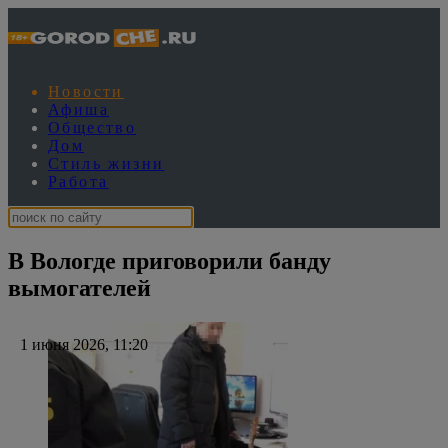
Новости
Афиша
Общество
Дом
Стиль жизни
Работа
В Вологде приговорили банду
вымогателей
1 июня 2026, 11:20