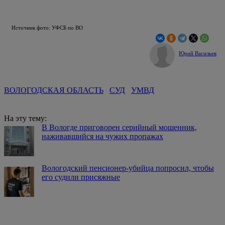
Источник фото: УФСБ по ВО
Юрий Васильев
ВОЛОГОДСКАЯ ОБЛАСТЬ
СУД
УМВД
На эту тему:
В Вологде приговорен серийный мошенник,
наживавшийся на чужих пропажах
Вологодский пенсионер-убийца попросил, чтобы
его судили присяжные