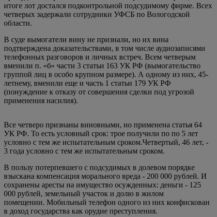
итоге лот достался подконтрольной подсудимому фирме. Всех
четверых задержали сотрудники УФСБ по Вологодской
области.
В суде вымогатели вину не признали, но их вина
подтверждена доказательствами, в том числе аудиозаписями
телефонных разговоров и личных встреч. Всем четверым
вменили п. «б» части 3 статьи 163 УК РФ (вымогательство
группой лиц в особо крупном размере). А одному из них, 45-
летнему, вменили еще и часть 1 статьи 179 УК РФ
(понуждение к отказу от совершения сделки под угрозой
применения насилия).
Все четверо признаны виновными, но применена статья 64
УК РФ. То есть условный срок: трое получили по по 5 лет
условно с тем же испытательным сроком.Четвертый, 46 лет, -
3 года условно с тем же испытательным сроком.
В пользу потерпевшего с подсудимых в долевом порядке
взыскана компенсация морального вреда - 200 000 рублей. И
сохранены аресты на имущество осужденных: деньги - 125
000 рублей, земельный участок и долю в жилом
помещении. Мобильный телефон одного из них конфискован
в доход государства как орудие преступления.