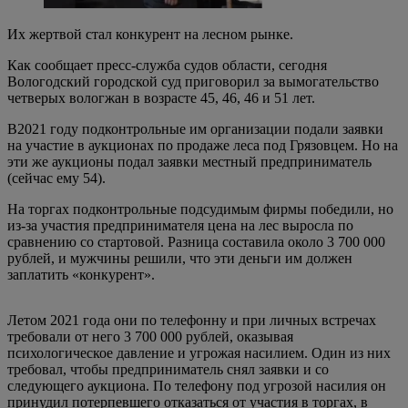
Их жертвой стал конкурент на лесном рынке.
Как сообщает пресс-служба судов области, сегодня
Вологодский городской суд приговорил за вымогательство
четверых вологжан в возрасте 45, 46, 46 и 51 лет.
В2021 году подконтрольные им организации подали заявки
на участие в аукционах по продаже леса под Грязовцем. Но на
эти же аукционы подал заявки местный предприниматель
(сейчас ему 54).
На торгах подконтрольные подсудимым фирмы победили, но
из-за участия предпринимателя цена на лес выросла по
сравнению со стартовой. Разница составила около 3 700 000
рублей, и мужчины решили, что эти деньги им должен
заплатить «конкурент».
Летом 2021 года они по телефонну и при личных встречах
требовали от него 3 700 000 рублей, оказывая
психологическое давление и угрожая насилием. Один из них
требовал, чтобы предприниматель снял заявки и со
следующего аукциона. По телефону под угрозой насилия он
принудил потерпевшего отказаться от участия в торгах, в