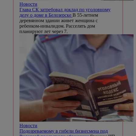
Новости
Глава СК затребовал доклад по уголовному
делу о доме в Белозерске
В 55-летнем
деревянном здании живет женщина с
ребенком-инвалидом. Расселять дом
планируют лет через 7.
Новости
Подозреваемому в гибели бизнесмена под