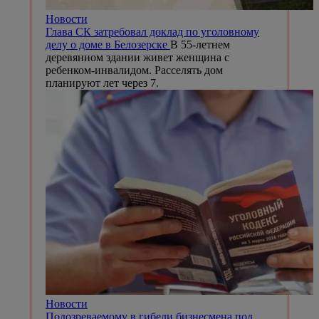
Новости
Глава СК затребовал доклад по уголовному
делу о доме в Белозерске
В 55-летнем
деревянном здании живет женщина с
ребенком-инвалидом. Расселять дом
планируют лет через 7.
Новости
Подозреваемому в гибели бизнесмена под