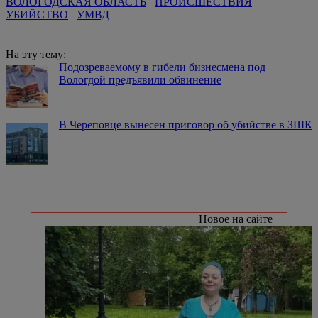
ВОЛОГОДСКАЯ ОБЛАСТЬ
ПРОИСШЕСТВИЯ
УБИЙСТВО
УМВД
На эту тему:
Подозреваемому в гибели бизнесмена под
Вологдой предъявили обвинение
В Череповце вынесен приговор об убийстве в ЗШК
Новое на сайте