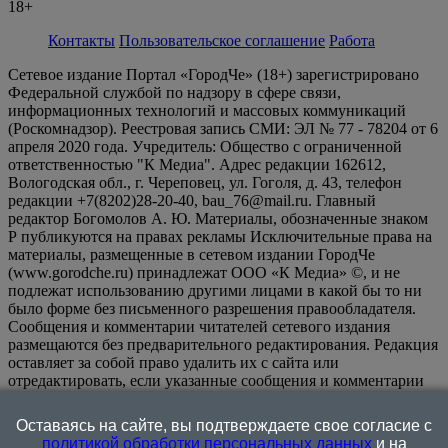
18+
Контакты
Пользовательское соглашение
Работа
Сетевое издание Портал «ГородЧе» (18+) зарегистрировано
Федеральной службой по надзору в сфере связи,
информационных технологий и массовых коммуникаций
(Роскомнадзор). Реестровая запись СМИ: ЭЛ № 77 - 78204 от 6
апреля 2020 года. Учредитель: Общество с ограниченной
ответственностью "К Медиа". Адрес редакции 162612,
Вологодская обл., г. Череповец, ул. Гоголя, д. 43, телефон
редакции +7(8202)28-20-40, bau_76@mail.ru. Главный
редактор Богомолов А. Ю. Материалы, обозначенные знаком
Р публикуются на правах рекламы Исключительные права на
материалы, размещенные в сетевом издании ГородЧе
(www.gorodche.ru) принадлежат ООО «К Медиа» ©, и не
подлежат использованию другими лицами в какой бы то ни
было форме без письменного разрешения правообладателя.
Сообщения и комментарии читателей сетевого издания
размещаются без предварительного редактирования. Редакция
оставляет за собой право удалить их с сайта или
отредактировать, если указанные сообщения и комментарии
являются злоупотреблением свободой массовой информации
или нарушением иных требований закона.
На
Оставаясь на сайте, вы подтверждаете свое согласие с
информационном ресурсе применяются рекомендательные
политикой обработки персональных данных
и на