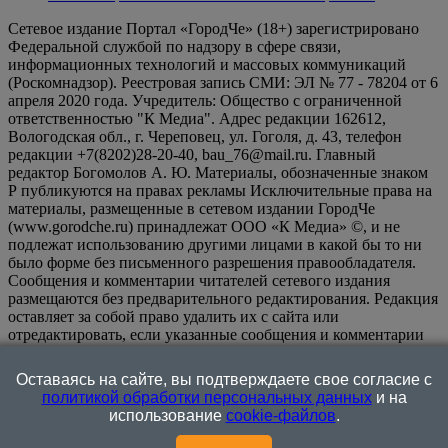
Сетевое издание Портал «ГородЧе» (18+) зарегистрировано
Федеральной службой по надзору в сфере связи,
информационных технологий и массовых коммуникаций
(Роскомнадзор). Реестровая запись СМИ: ЭЛ № 77 - 78204 от 6
апреля 2020 года. Учредитель: Общество с ограниченной
ответственностью "К Медиа". Адрес редакции 162612,
Вологодская обл., г. Череповец, ул. Гоголя, д. 43, телефон
редакции +7(8202)28-20-40, bau_76@mail.ru. Главный
редактор Богомолов А. Ю. Материалы, обозначенные знаком
Р публикуются на правах рекламы Исключительные права на
материалы, размещенные в сетевом издании ГородЧе
(www.gorodche.ru) принадлежат ООО «К Медиа» ©, и не
подлежат использованию другими лицами в какой бы то ни
было форме без письменного разрешения правообладателя.
Сообщения и комментарии читателей сетевого издания
размещаются без предварительного редактирования. Редакция
оставляет за собой право удалить их с сайта или
отредактировать, если указанные сообщения и комментарии
являются злоупотреблением свободой массовой информации
или нарушением иных требований закона.
На
Оставаясь на сайте, вы подтверждаете свое согласие с
информационном ресурсе применяются рекомендательные
политикой обработки персональных данных
и на
технологии (информационные технологии предоставления
использование
cookie-файлов
.
информации на основе сбора, систематизации и анализа
сведений, относящихся к предпочтениям пользователей сети