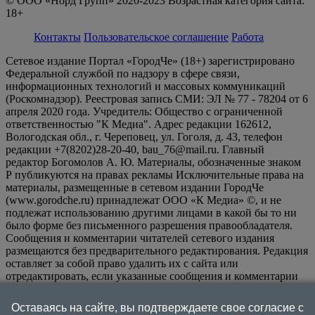
© ООО «Норд Групп» 2020-2023 Возрастная категория сайта:
18+
Контакты
Пользовательское соглашение
Работа
Сетевое издание Портал «ГородЧе» (18+) зарегистрировано
Федеральной службой по надзору в сфере связи,
информационных технологий и массовых коммуникаций
(Роскомнадзор). Реестровая запись СМИ: ЭЛ № 77 - 78204 от 6
апреля 2020 года. Учредитель: Общество с ограниченной
ответственностью "К Медиа". Адрес редакции 162612,
Вологодская обл., г. Череповец, ул. Гоголя, д. 43, телефон
редакции +7(8202)28-20-40, bau_76@mail.ru. Главный
редактор Богомолов А. Ю. Материалы, обозначенные знаком
Р публикуются на правах рекламы Исключительные права на
материалы, размещенные в сетевом издании ГородЧе
(www.gorodche.ru) принадлежат ООО «К Медиа» ©, и не
подлежат использованию другими лицами в какой бы то ни
было форме без письменного разрешения правообладателя.
Сообщения и комментарии читателей сетевого издания
размещаются без предварительного редактирования. Редакция
оставляет за собой право удалить их с сайта или
отредактировать, если указанные сообщения и комментарии
являются злоупотреблением свободой массовой информации
или нарушением иных требований закона.
На
Оставаясь на сайте, вы подтверждаете свое согласие с
информационном ресурсе применяются рекомендательные