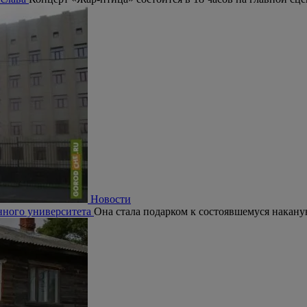
Новости
нного университета
Она стала подарком к состоявшемуся накану