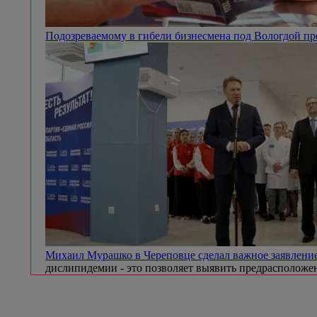
Подозреваемому в гибели бизнесмена под Вологдой п
Михаил Мурашко в Череповце сделал важное заявление
дислипидемии - это позволяет выявить предрасположен