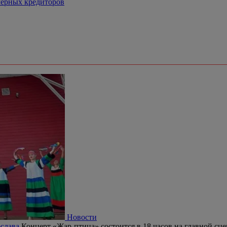
 черных кредиторов
Новости
еслава
Концерт «Жар-птица» состоится в 18 часов на главной сц