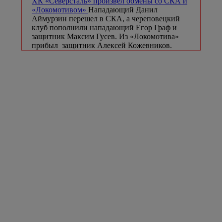
️ХК «Северсталь» произвел обмены со СКА и
«Локомотивом»
Нападающий Данил
Аймурзин перешел в СКА, а череповецкий
клуб пополнили нападающий Егор Граф и
защитник Максим Гусев. Из «Локомотива»
прибыл ️ защитник Алексей Кожевников.