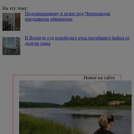
На эту тему:
Подозреваемому в резне под Череповцом
предъявили обвинение
В Вологде суд освободил отца погибшего бойца от
долгов сына
Новое на сайте