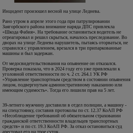
Инцидент произошел весной на улице Леднева.
Рано утром в апреле этого года при патрулировании
Заягорбского района внимание наряда ДПС привлекла
«Шкода Фабия». На требование остановиться водитель не
отреагировал и решил скрыться, началось преследование. Во
дворах на улице Леднева нарушитель, пытаясь оторваться, не
справился с управлением, врезался в три припаркованные
машины и был задержан.
От медосвидетельствования на опьянение он отказался.
Проверка показала, что в 2024 году его уже привлекали к
уголовной ответственности по ч. 2 ст. 264.1 УК РФ
«Управление транспортным средством в состоянии опьянения
лицом, подвергнутым административному наказанию или
имеющим судимость». Тогда его лишили прав на 5 лет.
39-летнего мужчину доставили в отдел полиции, а машину -
на спецстоянку, составив протоколы по ст. 12.37 КоАП РФ
«Несоблюдение требований об обязательном страховании
гражданской ответственности владельцев транспортных
средств» и по ст. 19.3 КоАП РФ. За отказ остановиться суд
арестовал его на трое суток.