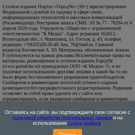
Сетевое издание Портал «ГородЧе» (18+) зарегистрировано
Федеральной службой по надзору в сфере связи,
информационных технологий и массовых коммуникаций
(Роскомнадзор). Реестровая запись СМИ: ЭЛ № 77 - 78204 от 6
апреля 2020 года. Учредитель: Общество с ограниченной
ответственностью "К Медиа". Адрес редакции 162612,
Вологодская обл., г. Череповец, ул. Гоголя, д. 43, телефон
редакции +7(8202)28-20-40, bau_76@mail.ru. Главный
редактор Богомолов А. Ю. Материалы, обозначенные знаком
Р публикуются на правах рекламы Исключительные права на
материалы, размещенные в сетевом издании ГородЧе
(www.gorodche.ru) принадлежат ООО «К Медиа» ©, и не
подлежат использованию другими лицами в какой бы то ни
было форме без письменного разрешения правообладателя.
Сообщения и комментарии читателей сетевого издания
размещаются без предварительного редактирования. Редакция
оставляет за собой право удалить их с сайта или
отредактировать, если указанные сообщения и комментарии
являются злоупотреблением свободой массовой информации
или нарушением иных требований закона.
На
Оставаясь на сайте, вы подтверждаете свое согласие с
информационном ресурсе применяются рекомендательные
политикой обработки персональных данных
и на
технологии (информационные технологии предоставления
использование
cookie-файлов
.
информации на основе сбора, систематизации и анализа
сведений, относящихся к предпочтениям пользователей сети
Понятно