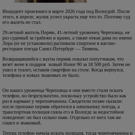
Инцидент произошел в марте 2026 года под Вологдой. После
этого, в апреле, жулик успел украсть еще что-то. Поэтому суд
его жалеть не стал.
29-летний житель Перми, 41-летний уроженец Череповца, не
раз судимый за грабежи и кражи, а также некая дама по имени
Лора (ее не установили) распивали спиртное в вагоне-
ресторане поезда Санкт-Петербург — Тюмень.
Возвращавшийся с вахты пермяк показал попутчикам, что
везет жене в подарок новый Honor 90 за 18 500 руб. Затем он
ушел в туалет, оставив смартфон на столе. Когда вернулся,
телефона и новых знакомых не было.
Он нашел уроженца Череповца и они вместе стали искать
телефон, но безрезультатно, поскольку устройство было как
раз в кармане у череповчанина. Свидетели позже сказали:
после пропажи пермяк обратился к начальнику поезда, а
транспортная полиция сняла его в Вологде за недостойное
поведение: он был сильно пьян. Отдельно от него там же
сошел и знакомый.
Теперь телефон начала искать полиция, тогда череповчанина и