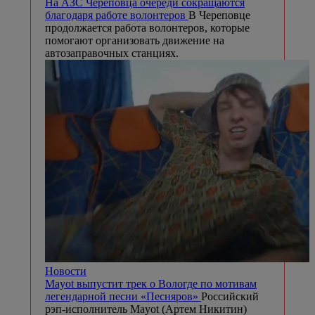
На АЗС Череповца очереди сокращаются
благодаря работе волонтеров
В Череповце
продолжается работа волонтеров, которые
помогают организовать движение на
автозаправочных станциях.
Новости
Mayot выпустит трек о Вологде по мотивам
легендарной песни «Песняров»
Российский
рэп-исполнитель Mayot (Артем Никитин)