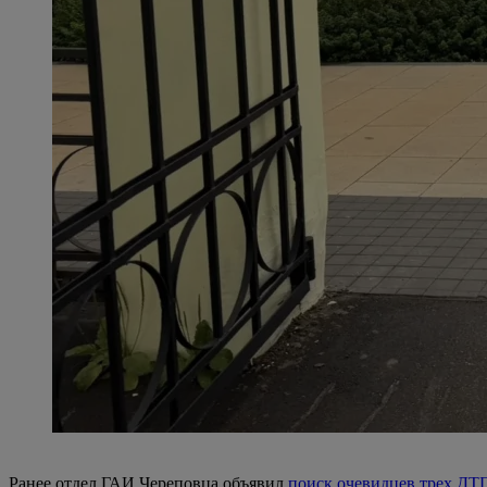
Ранее отдел ГАИ Череповца объявил
поиск очевидцев трех ДТ