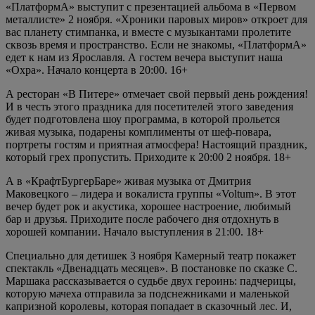
«ПлатформА» выступит с презентацией альбома в «Первом
металлисте» 2 ноября. «Хроники паровых миров» откроет для
вас планету стимпанка, и вместе с музыкантами пролетите
сквозь время и пространство. Если не знакомы, «ПлатформА»
едет к нам из Ярославля. А гостем вечера выступит наша
«Охра». Начало концерта в 20:00. 16+
А ресторан «В Питере» отмечает свой первый день рождения!
И в честь этого праздника для посетителей этого заведения
будет подготовлена шоу программа, в которой прольется
живая музыка, подарены комплименты от шеф-повара,
портреты гостям и приятная атмосфера! Настоящий праздник,
который грех пропустить. Приходите к 20:00 2 ноября. 18+
А в «КрафтБургерБаре» живая музыка от Дмитрия
Маковецкого – лидера и вокалиста группы «Voltum». В этот
вечер будет рок и акустика, хорошее настроение, любимый
бар и друзья. Приходите после рабочего дня отдохнуть в
хорошей компании. Начало выступления в 21:00. 18+
Специально для детишек 3 ноября Камерный театр покажет
спектакль «Двенадцать месяцев». В постановке по сказке С.
Маршака рассказывается о судьбе двух героинь: падчерицы,
которую мачеха отправила за подснежниками и маленькой
капризной королевы, которая попадает в сказочный лес. И,