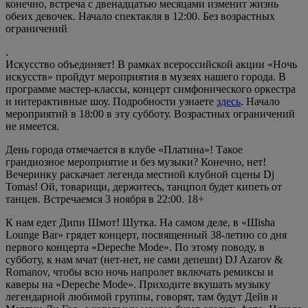
конечно, встреча с двенадцатью месяцами изменит жизнь
обеих девочек. Начало спектакля в 12:00. Без возрастных
ограничений
.
Искусство объединяет! В рамках всероссийской акции «Ночь
искусств» пройдут мероприятия в музеях нашего города. В
программе мастер-классы, концерт симфонического оркестра
и интерактивные шоу. Подробности узнаете
здесь
. Начало
мероприятий в 18:00 в эту субботу. Возрастных ограничений
не имеется.
День города отмечается в клубе «Платина»! Такое
грандиозное мероприятие и без музыки? Конечно, нет!
Вечеринку раскачает легенда местной клубной сцены Dj
Tomas! Ой, товарищи, держитесь, танцпол будет кипеть от
танцев. Встречаемся 3 ноября в 22:00. 18+
К нам едет Дипи Шмот! Шутка. На самом деле, в «Шisha
Lounge Bar» грядет концерт, посвященный 38-летию со дня
первого концерта «Depeche Mode». По этому поводу, в
субботу, к нам мчат (нет-нет, не сами депеши) DJ Azarov &
Romanov, чтобы всю ночь напролет включать ремиксы и
каверы на «Depeche Mode». Приходите вкушать музыку
легендарной любимой группы, говорят, там будут Дейв и