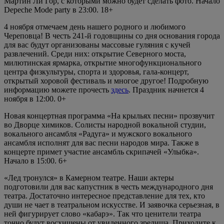
Мартин Ли Гор, с которыми можно будет сделать фото. Начало
Depeche Mode party в 23:00. 18+
4 ноября отмечаем день нашего родного и любимого
Череповца! В честь 241-й годовщины со дня основания города
для вас будут организованы массовые гуляния с кучей
развлечений. Среди них: открытие Северного моста,
милютинская ярмарка, открытие многофункционального
центра физкультуры, спорта и здоровья, гала-концерт,
открытый хоровой фестиваль и многое другое! Подробную
информацию можете прочесть
здесь
. Праздник начнется 4
ноября в 12:00. 0+
Новая концертная программа «На крыльях песни» прозвучит
во Дворце химиков. Солисты народной вокальной студии,
вокального ансамбля «Радуга» и мужского вокального
ансамбля исполнят для вас песни народов мира. Также в
концерте примет участие ансамбль скрипачей «Улыбка».
Начало в 15:00. 6+
«Лед тронулся» в Камерном театре. Наши актеры
подготовили для вас капустник в честь международного дня
театра. Достаточно интересное представление для тех, кто
души не чает в театральном искусстве. И заявочка серьезная, в
ней фигурирует слово «кабарэ». Так что ценители театра
точно будут восхищены от увиденного зрелища. Приходите к