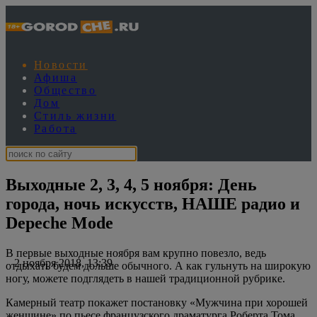
Новости
Афиша
Общество
Дом
Стиль жизни
Работа
Выходные 2, 3, 4, 5 ноября: День
города, ночь искусств, НАШЕ радио и
Depeche Mode
В первые выходные ноября вам крупно повезло, ведь
2 ноября 2018, 13:39
отдыхать будем дольше обычного. А как гульнуть на широкую
ногу, можете подглядеть в нашей традиционной рубрике.
Камерный театр покажет постановку «Мужчина при хорошей
женщине» по пьесе французского драматурга Роберта Тома