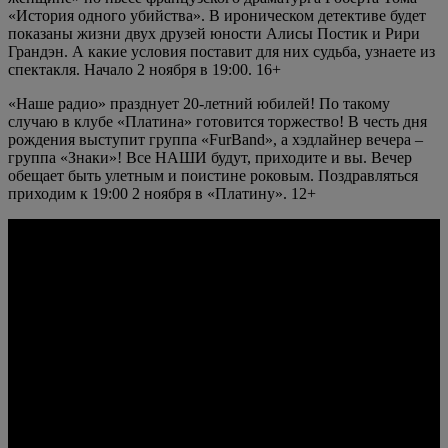
«История одного убийства». В ироническом детективе будет
показаны жизни двух друзей юности Алисы Постик и Рири
Грандэн. А какие условия поставит для них судьба, узнаете из
спектакля. Начало 2 ноября в 19:00. 16+
«Наше радио» празднует 20-летний юбилей! По такому
случаю в клубе «Платина» готовится торжество! В честь дня
рождения выступит группа «FurBand», а хэдлайнер вечера –
группа «Знаки»! Все НАШИ будут, приходите и вы. Вечер
обещает быть улетным и поистине роковым. Поздравляться
приходим к 19:00 2 ноября в «Платину». 12+