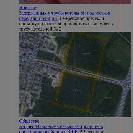
Новости
Задержанных у трубы котельной подростков
передали полиции
В Череповце пресекли
попытку подростков проникнуть на дымовую
трубу котельной № 2.
Общество
Андрей Накрошаев назвал застройщиков
новых микрорайонов в ЗШК
В Череповце