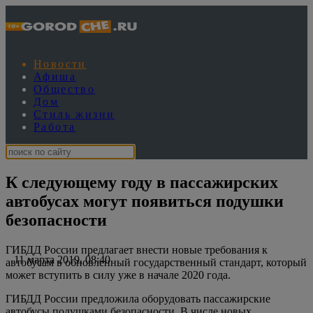
Новости
Афиша
Общество
Дом
Стиль жизни
Работа
К следующему году в пассажирских
автобусах могут появиться подушки
безопасности
ГИБДД России предлагает внести новые требования к
11 марта 2019, 08:40
автобусам в обновленный государственный стандарт, который
может вступить в силу уже в начале 2020 года.
ГИБДД России предложила оборудовать пассажирские
автобусы подушками безопасности. В числе новых