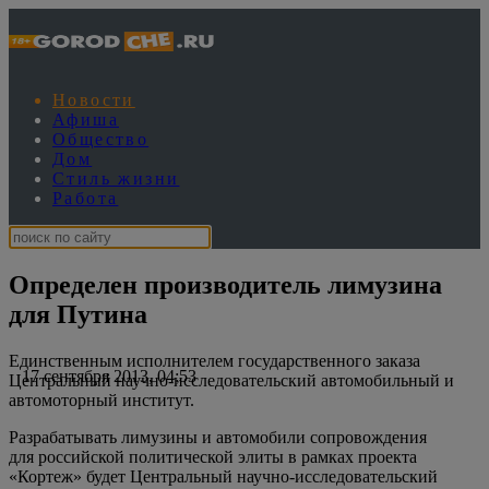
Новости
Афиша
Общество
Дом
Стиль жизни
Работа
Определен производитель лимузина
для Путина
Единственным исполнителем государственного заказа
17 сентября 2013, 04:53
Центральный научно-исследовательский автомобильный и
автомоторный институт.
Разрабатывать лимузины и автомобили сопровождения
для российской политической элиты в рамках проекта
«Кортеж» будет Центральный научно-исследовательский