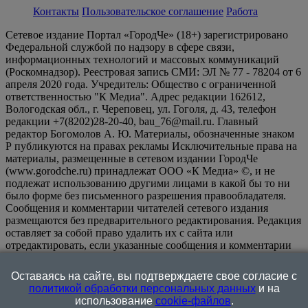
Контакты
Пользовательское соглашение
Работа
Сетевое издание Портал «ГородЧе» (18+) зарегистрировано
Федеральной службой по надзору в сфере связи,
информационных технологий и массовых коммуникаций
(Роскомнадзор). Реестровая запись СМИ: ЭЛ № 77 - 78204 от 6
апреля 2020 года. Учредитель: Общество с ограниченной
ответственностью "К Медиа". Адрес редакции 162612,
Вологодская обл., г. Череповец, ул. Гоголя, д. 43, телефон
редакции +7(8202)28-20-40, bau_76@mail.ru. Главный
редактор Богомолов А. Ю. Материалы, обозначенные знаком
Р публикуются на правах рекламы Исключительные права на
материалы, размещенные в сетевом издании ГородЧе
(www.gorodche.ru) принадлежат ООО «К Медиа» ©, и не
подлежат использованию другими лицами в какой бы то ни
было форме без письменного разрешения правообладателя.
Сообщения и комментарии читателей сетевого издания
размещаются без предварительного редактирования. Редакция
оставляет за собой право удалить их с сайта или
отредактировать, если указанные сообщения и комментарии
являются злоупотреблением свободой массовой информации
или нарушением иных требований закона.
На
Оставаясь на сайте, вы подтверждаете свое согласие с
информационном ресурсе применяются рекомендательные
политикой обработки персональных данных
и на
технологии (информационные технологии предоставления
использование
cookie-файлов
.
информации на основе сбора, систематизации и анализа