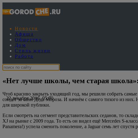
Новости
Афиша
Общество
Дом
Стиль жизни
Работа
«Нет лучше школы, чем старая школа»: 
Чтоб красиво закрыть уходящий год, мы решили собрать самые
22 декабря 2016, 05:00
сойдёт за сани Деда Мороза. И начнём с самого тихого из них. 
для широкой публики.
Если смотреть на сегмент представительских седанов, то склад
XJ на рынке с 2009 года. То есть он видел ещё Mercedes S-кл
Panamera!) успела сменить поколение, а Jaguar семь лет спустя 