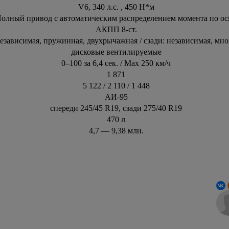
V6, 340 л.с. , 450 Н*м
олный привод с автоматическим распределением момента по ос
АКПП 8-ст.
езависимая, пружинная, двухрычажная / сзади: независимая, мн
дисковые вентилируемые
0–100 за 6,4 сек. / Max 250 км/ч
1 871
5 122 / 2 110 / 1 448
АИ-95
спереди 245/45 R19, сзади 275/40 R19
470 л
4,7 — 9,38 млн.