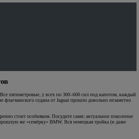
тов
се пятиметровые, у всех по 300–600 сил под капотом, каждый
ние флагманского седана от Jaguar прошло довольно незаметно
еренно стоит особняком. Посудите сами: актуальное поколение
и прошлую же «семёрку» BMW. Вся немецкая тройка (и даже