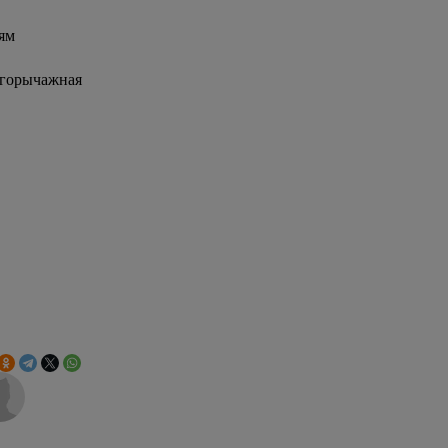
ям
огорычажная