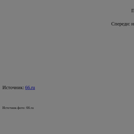
П
Спереди: н
Источник:
66.ru
Источник фото: 66.ru