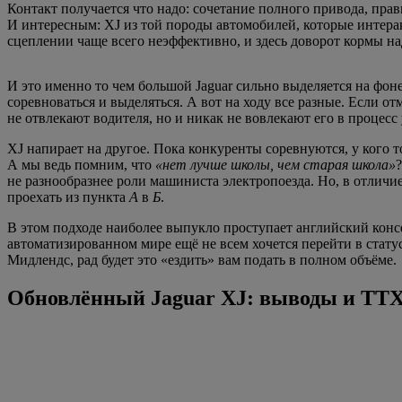
Контакт получается что надо: сочетание полного привода, пра
И интересным: XJ из той породы автомобилей, которые интера
сцеплении чаще всего неэффективно, и здесь доворот кормы над
И это именно то чем большой Jaguar сильно выделяется на фо
соревноваться и выделяться. А вот на ходу все разные. Если от
не отвлекают водителя, но и никак не вовлекают его в процесс 
XJ напирает на другое. Пока конкуренты соревнуются, у кого 
А мы ведь помним, что
«нет лучше школы, чем старая школа»
не разнообразнее роли машиниста электропоезда. Но, в отличи
проехать из пункта
А
в
Б
.
В этом подходе наиболее выпукло проступает английский консе
автоматизированном мире ещё не всем хочется перейти в стату
Мидлендс, рад будет это «ездить» вам подать в полном объёме.
Обновлённый Jaguar XJ: выводы и ТТ