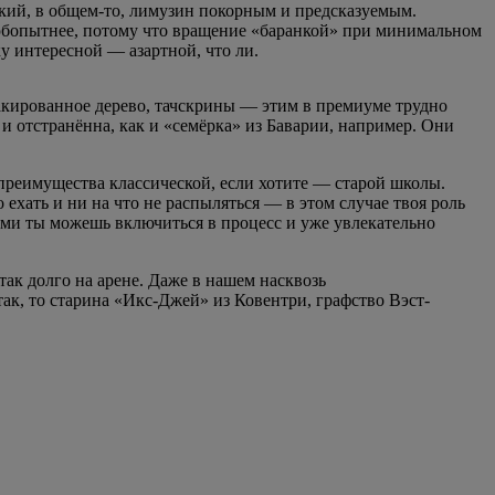
ький, в общем-то, лимузин покорным и предсказуемым.
любопытнее, потому что вращение «баранкой» при минимальном
ку интересной — азартной, что ли.
акированное дерево, тачcкрины — этим в премиуме трудно
а и отстранённа, как и «семёрка» из Баварии, например. Они
 преимущества классической, если хотите — старой школы.
о ехать и ни на что не распыляться — в этом случае твоя роль
ами ты можешь включиться в процесс и уже увлекательно
ак долго на арене. Даже в нашем насквозь
так, то старина «Икс-Джей» из Ковентри, графство Вэст-