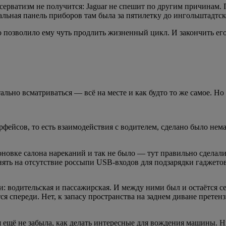
ерватизм не получится: Jaguar не спешит по другим причинам. П
льная панель приборов там была за пятилетку до ингольштадтског
то позволило ему чуть продлить жизненный цикл. И закончить е
льно всматриваться — всё на месте и как будто то же самое. Но 
рфейсов, то есть взаимодействия с водителем, сделано было не
оновке салона нареканий и так не было — тут правильно сделали,
ять на отсутствие россыпи USB-входов для подзарядки гаджетов. 
ти: водительская и пассажирская. И между ними был и остаётся 
ется спереди. Нет, к запасу пространства на заднем диване прет
ая ещё не забыла, как делать интересные для вождения машины.