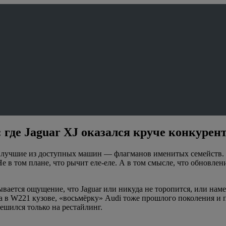
где Jaguar XJ оказался круче конкурен
 лучшие из доступных машин — флагманов именитых семейств. В
Не в том плане, что рычит еле-еле. А в том смысле, что обновле
ывается ощущение, что Jaguar или никуда не торопится, или нам
асса в W221 кузове, «восьмёрку» Audi тоже прошлого поколения 
решился только на рестайлинг.