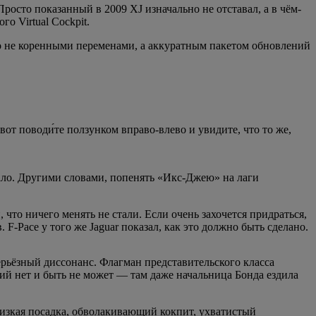
росто показанный в 2009 XJ изначально не отставал, а в чём-
о Virtual Cockpit.
го не коренными переменами, а аккуратным пакетом обновлений
вот поводи́те ползунком вправо-влево и увидите, что то же,
мало. Другими словами, попенять «Икс-Джею» на лаги
 что ничего менять не стали. Если очень захочется придраться,
F-Pace у того же Jaguar показал, как это должно быть сделано.
серьёзный диссонанс. Флагман представительского класса
ензий нет и быть не может — там даже начальница Бонда ездила
 Низкая посадка, обволакивающий кокпит, ухватистый