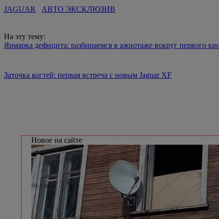
JAGUAR
АВТО ЭКСКЛЮЗИВ
На эту тему:
Ярмарка дефицита: разбираемся в ажиотаже вокруг первого кро
Заточка когтей: первая встреча с новым Jaguar XF
Новое на сайте