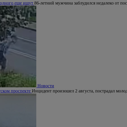
, одного еще ищут
86-летний мужчина заблудился недалеко от по
Новости
тском проспекте
Инцидент произошел 2 августа, пострадал молод