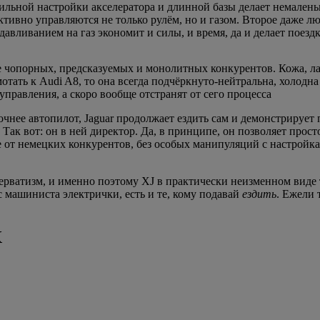
вильной настройки акселератора и длинной базы делает немален
ктивно управляются не только рулём, но и газом. Второе даже 
авливанием на газ экономит и силы, и время, да и делает поезд
не чопорных, предсказуемых и монолитных конкурентов. Кожа, л
мотать к Audi A8, то она всегда подчёркнуто-нейтральна, холодн
управления, а скоро вообще отстранят от сего процесса
точнее автопилот, Jaguar продолжает ездить сам и демонстрирует
? Так вот: он в ней директор. Да, в принципе, он позволяет прост
е от немецких конкурентов, без особых манипуляций с настройк
рватизм, и именно поэтому XJ в практически неизменном виде т
с машиниста электрички, есть и те, кому подавай
ездить
. Ежели 
Х