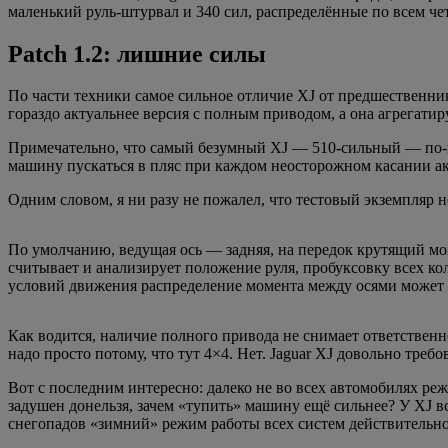
маленький руль-штурвал и 340 сил, распределённые по всем чет
Patch 1.2: лишние силы
По части техники самое сильное отличие XJ от предшественника
гораздо актуальнее версия с полным приводом, а она агрегатир
Примечательно, что самый безумный XJ — 510-сильный — по-п
машину пускаться в пляс при каждом неосторожном касании аксе
Одним словом, я ни разу не пожалел, что тестовый экземпляр
По умолчанию, ведущая ось — задняя, на передок крутящий мом
считывает и анализирует положение руля, пробуксовку всех кол
условий движения распределение момента между осями может б
Как водится, наличие полного привода не снимает ответственн
надо просто потому, что тут 4×4. Нет. Jaguar XJ довольно треб
Вот с последним интересно: далеко не во всех автомобилях ре
задушен донельзя, зачем «тупить» машину ещё сильнее? У XJ всё
снегопадов «зимний» режим работы всех систем действительн