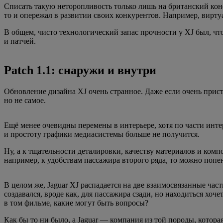
Списать такую неторопливость только лишь на британский конс
то и опережал в развитии своих конкурентов. Например, виртуа
В общем, чисто технологический запас прочности у XJ был, ч
и патчей.
Patch 1.1: снаружи и внутри
Обновление дизайна XJ очень странное. Даже если очень приста
но не самое.
Ещё менее очевидны перемены в интерьере, хотя по части инте
и простоту графики медиасистемы больше не получится.
Ну, а к тщательности деталировки, качеству материалов и комп
например, к удобствам пассажира второго ряда, то можно попен
В целом же, Jaguar XJ распадается на две взаимосвязанные час
создавался, вроде как, для пассажира сзади, но находиться хоч
в том фильме, какие могут быть вопросы?
Как бы то ни было, а Jaguar — компания из той породы, котор