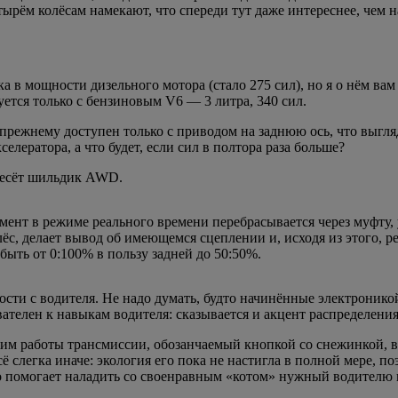
ырём колёсам намекают, что спереди тут даже интереснее, чем н
 в мощности дизельного мотора (стало 275 сил), но я о нём вам
уется только с бензиновым V6 — 3 литра, 340 сил.
режнему доступен только с приводом на заднюю ось, что выгля
лератора, а что будет, если сил в полтора раза больше?
 несёт шильдик AWD.
ент в режиме реального времени перебрасывается через муфту, 
ёс, делает вывод об имеющемся сцеплении и, исходя из этого, ре
ыть от 0:100% в пользу задней до 50:50%.
ости с водителя. Не надо думать, будто начинённые электронико
ователен к навыкам водителя: сказывается и акцент распределения
жим работы трансмиссии, обозанчаемый кнопкой со снежинкой, во
 слегка иначе: экология его пока не настигла в полной мере, по
о помогает наладить со своенравным «котом» нужный водителю 