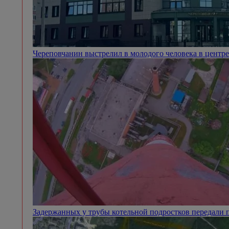
Череповчанин выстрелил в молодого человека в центр
Задержанных у трубы котельной подростков передали