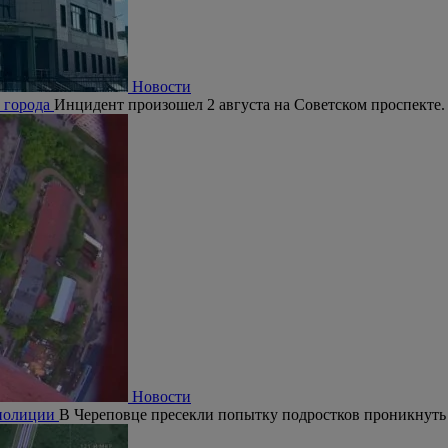
Новости
е города
Инцидент произошел 2 августа на Советском проспекте.
Новости
 полиции
В Череповце пресекли попытку подростков проникнуть