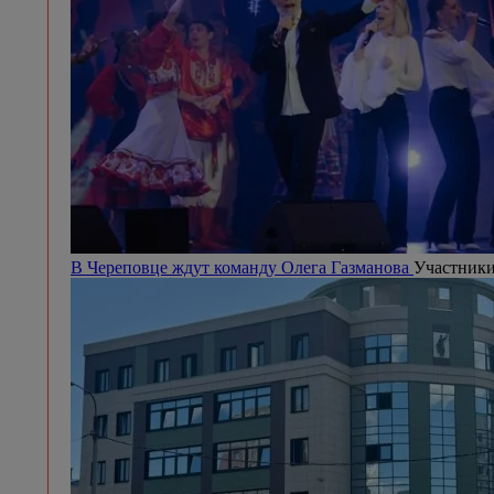
В Череповце ждут команду Олега Газманова
Участники