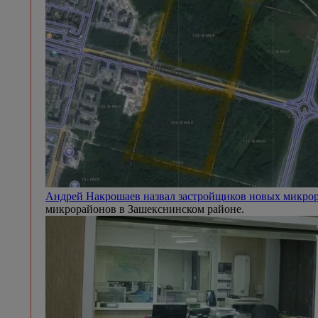
Андрей Накрошаев назвал застройщиков новых микр
микрорайонов в Зашекснинском районе.