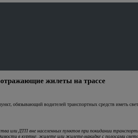
оотражающие жилеты на трассе
пункт, обязывающий водителей транспортных средств иметь св
ва или ДТП вне населенных пунктов при покидании транспортн
видимости в куртке, жилете или жилете-накидке с полосами све