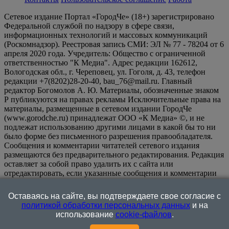
Сетевое издание Портал «ГородЧе» (18+) зарегистрировано
Федеральной службой по надзору в сфере связи,
информационных технологий и массовых коммуникаций
(Роскомнадзор). Реестровая запись СМИ: ЭЛ № 77 - 78204 от 6
апреля 2020 года. Учредитель: Общество с ограниченной
ответственностью "К Медиа". Адрес редакции 162612,
Вологодская обл., г. Череповец, ул. Гоголя, д. 43, телефон
редакции +7(8202)28-20-40, bau_76@mail.ru. Главный
редактор Богомолов А. Ю. Материалы, обозначенные знаком
Р публикуются на правах рекламы Исключительные права на
материалы, размещенные в сетевом издании ГородЧе
(www.gorodche.ru) принадлежат ООО «К Медиа» ©, и не
подлежат использованию другими лицами в какой бы то ни
было форме без письменного разрешения правообладателя.
Сообщения и комментарии читателей сетевого издания
размещаются без предварительного редактирования. Редакция
оставляет за собой право удалить их с сайта или
отредактировать, если указанные сообщения и комментарии
являются злоупотреблением свободой массовой информации
или нарушением иных требований закона.
На
Оставаясь на сайте, вы подтверждаете свое согласие с
информационном ресурсе применяются рекомендательные
политикой обработки персональных данных
и на
технологии (информационные технологии предоставления
использование
cookie-файлов
.
информации на основе сбора, систематизации и анализа
сведений, относящихся к предпочтениям пользователей сети