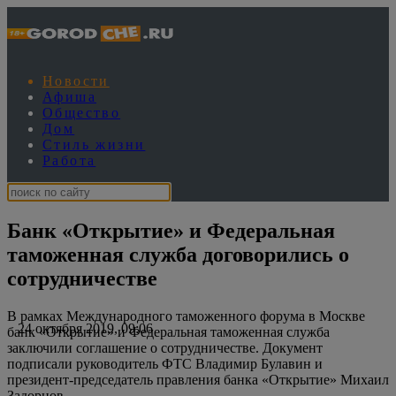
Новости
Афиша
Общество
Дом
Стиль жизни
Работа
Банк «Открытие» и Федеральная
таможенная служба договорились о
сотрудничестве
В рамках Международного таможенного форума в Москве
24 октября 2019, 09:06
банк «Открытие» и Федеральная таможенная служба
заключили соглашение о сотрудничестве. Документ
подписали руководитель ФТС Владимир Булавин и
президент-председатель правления банка «Открытие» Михаил
Задорнов.