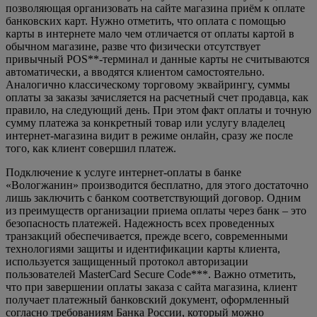
позволяющая организовать на сайте магазина приём к оплате
банковских карт. Нужно отметить, что оплата с помощью
карты в интернете мало чем отличается от оплаты картой в
обычном магазине, разве что физически отсутствует
привычный POS**-терминал и данные карты не считываются
автоматически, а вводятся клиентом самостоятельно.
Аналогично классическому торговому эквайрингу, суммы
оплаты за заказы зачисляется на расчетный счет продавца, как
правило, на следующий день. При этом факт оплаты и точную
сумму платежа за конкретный товар или услугу владелец
интернет-магазина видит в режиме онлайн, сразу же после
того, как клиент совершил платеж.
Подключение к услуге интернет-оплаты в банке
«Вологжанин» производится бесплатно, для этого достаточно
лишь заключить с банком соответствующий договор. Одним
из преимуществ организации приема оплаты через банк – это
безопасность платежей. Надежность всех проведенных
транзакций обеспечивается, прежде всего, современными
технологиями защиты и идентификации карты клиента,
используется защищенный протокол авторизации
пользователей MasterCard Secure Code***. Важно отметить,
что при завершении оплаты заказа с сайта магазина, клиент
получает платежный банковский документ, оформленный
согласно требованиям Банка России, который можно