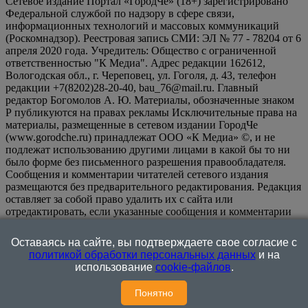
Сетевое издание Портал «ГородЧе» (18+) зарегистрировано
Федеральной службой по надзору в сфере связи,
информационных технологий и массовых коммуникаций
(Роскомнадзор). Реестровая запись СМИ: ЭЛ № 77 - 78204 от 6
апреля 2020 года. Учредитель: Общество с ограниченной
ответственностью "К Медиа". Адрес редакции 162612,
Вологодская обл., г. Череповец, ул. Гоголя, д. 43, телефон
редакции +7(8202)28-20-40, bau_76@mail.ru. Главный
редактор Богомолов А. Ю. Материалы, обозначенные знаком
Р публикуются на правах рекламы Исключительные права на
материалы, размещенные в сетевом издании ГородЧе
(www.gorodche.ru) принадлежат ООО «К Медиа» ©, и не
подлежат использованию другими лицами в какой бы то ни
было форме без письменного разрешения правообладателя.
Сообщения и комментарии читателей сетевого издания
размещаются без предварительного редактирования. Редакция
оставляет за собой право удалить их с сайта или
отредактировать, если указанные сообщения и комментарии
являются злоупотреблением свободой массовой информации
или нарушением иных требований закона.
На
Оставаясь на сайте, вы подтверждаете свое согласие с
информационном ресурсе применяются рекомендательные
политикой обработки персональных данных
и на
технологии (информационные технологии предоставления
использование
cookie-файлов
.
информации на основе сбора, систематизации и анализа
сведений, относящихся к предпочтениям пользователей сети
Понятно
"Интернет", находящихся на территории Российской