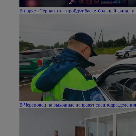
В парке «Серпантин» пройдут баскетбольный финал и
В Череповец на выходные направят спецподразделен