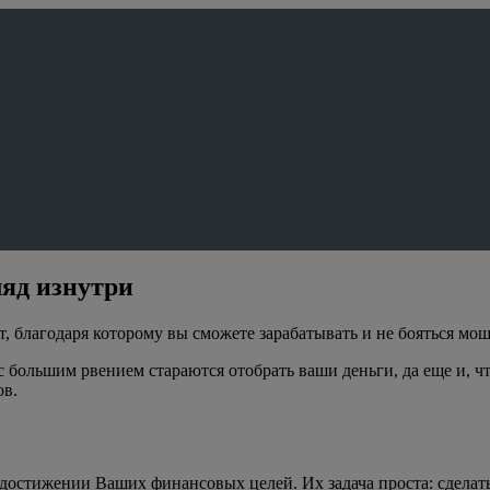
ляд изнутри
т, благодаря которому вы сможете зарабатывать и не бояться мо
большим рвением стараются отобрать ваши деньги, да еще и, что
ов.
достижении Ваших финансовых целей. Их задача проста: сделат