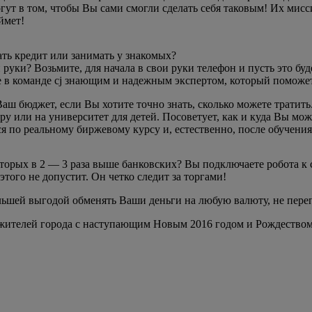
ут в том, чтобы Вы сами смогли сделать себя таковым! Их мисси
ймет!
ать кредит или занимать у знакомых?
и руки? Возьмите, для начала в свои руки телефон и пусть это б
уже в команде сj знающим и надежным экспертом, который поможе
ш бюджет, если Вы хотите точно знать, сколько можете тратить
ру или на университет для детей. Посоветует, как и куда Вы мо
 по реальному биржевому курсу и, естественно, после обучения
торых в 2 — 3 раза выше банковских? Вы подключаете робота к 
того не допустит. Он четко следит за торгами!
ьшей выгодой обменять Ваши деньги на любую валюту, не переп
жителей города с наступающим Новым 2016 годом и Рождеством