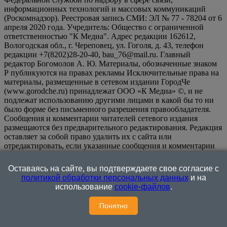
информационных технологий и массовых коммуникаций
(Роскомнадзор). Реестровая запись СМИ: ЭЛ № 77 - 78204 от 6
апреля 2020 года. Учредитель: Общество с ограниченной
ответственностью "К Медиа". Адрес редакции 162612,
Вологодская обл., г. Череповец, ул. Гоголя, д. 43, телефон
редакции +7(8202)28-20-40, bau_76@mail.ru. Главный
редактор Богомолов А. Ю. Материалы, обозначенные знаком
Р публикуются на правах рекламы Исключительные права на
материалы, размещенные в сетевом издании ГородЧе
(www.gorodche.ru) принадлежат ООО «К Медиа» ©, и не
подлежат использованию другими лицами в какой бы то ни
было форме без письменного разрешения правообладателя.
Сообщения и комментарии читателей сетевого издания
размещаются без предварительного редактирования. Редакция
оставляет за собой право удалить их с сайта или
отредактировать, если указанные сообщения и комментарии
являются злоупотреблением свободой массовой информации
или нарушением иных требований закона.
На
Оставаясь на сайте, вы подтверждаете свое согласие с
информационном ресурсе применяются рекомендательные
политикой обработки персональных данных
и на
технологии (информационные технологии предоставления
использование
cookie-файлов
.
информации на основе сбора, систематизации и анализа
сведений, относящихся к предпочтениям пользователей сети
Понятно
"Интернет", находящихся на территории Российской
Федерации)