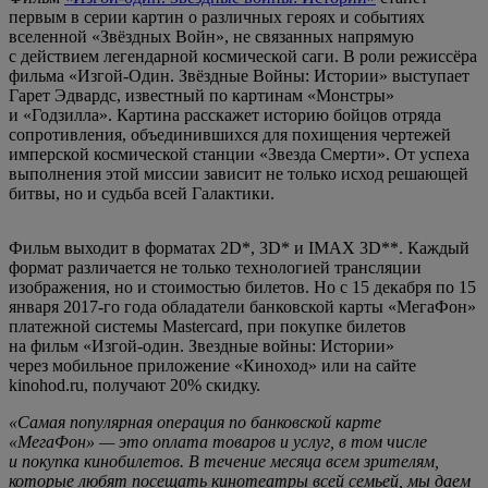
первым в серии картин о различных героях и событиях
вселенной «Звёздных Войн», не связанных напрямую
с действием легендарной космической саги. В роли режиссёра
фильма «Изгой-Один. Звёздные Войны: Истории» выступает
Гарет Эдвардс, известный по картинам «Монстры»
и «Годзилла». Картина расскажет историю бойцов отряда
сопротивления, объединившихся для похищения чертежей
имперской космической станции «Звезда Смерти». От успеха
выполнения этой миссии зависит не только исход решающей
битвы, но и судьба всей Галактики.
Фильм выходит в форматах 2D*, 3D* и IMAX 3D**. Каждый
формат различается не только технологией трансляции
изображения, но и стоимостью билетов. Но с 15 декабря по 15
января 2017-го года обладатели банковской карты «МегаФон»
платежной системы Mastercard, при покупке билетов
на фильм «Изгой-один. Звездные войны: Истории»
через мобильное приложение «Киноход» или на сайте
kinohod.ru, получают 20% скидку.
«Самая популярная операция по банковской карте
«МегаФон» — это оплата товаров и услуг, в том числе
и покупка кинобилетов. В течение месяца всем зрителям,
которые любят посещать кинотеатры всей семьей, мы даем