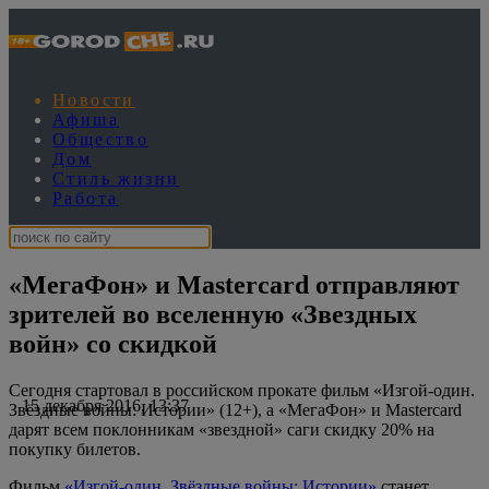
Новости
Афиша
Общество
Дом
Стиль жизни
Работа
«МегаФон» и Mastercard отправляют
зрителей во вселенную «Звездных
войн» со скидкой
Сегодня стартовал в российском прокате фильм «Изгой-один.
15 декабря 2016, 13:37
Звёздные войны: Истории» (12+), а «МегаФон» и Mastercard
дарят всем поклонникам «звездной» саги скидку 20% на
покупку билетов.
Фильм
«Изгой-один. Звёздные войны: Истории»
станет