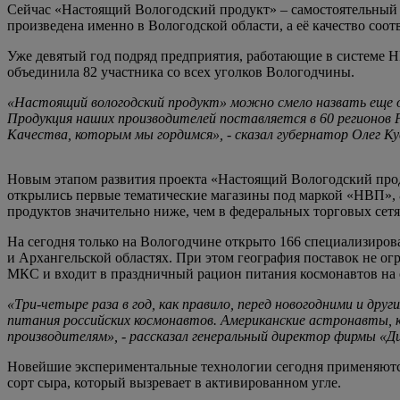
Сейчас «Настоящий Вологодский продукт» – самостоятельный 
произведена именно в Вологодской области, а её качество со
Уже девятый год подряд предприятия, работающие в системе 
объединила 82 участника со всех уголков Вологодчины.
«Настоящий вологодский продукт» можно смело назвать еще одн
Продукция наших производителей поставляется в 60 регионов
Качества, которым мы гордимся», - сказал губернатор Олег К
Новым этапом развития проекта «Настоящий Вологодский прод
открылись первые тематические магазины под маркой «НВП», 
продуктов значительно ниже, чем в федеральных торговых сетя
На сегодня только на Вологодчине открыто 166 специализиров
и Архангельской областях. При этом география поставок не о
МКС и входит в праздничный рацион питания космонавтов на 
«Три-четыре раза в год, как правило, перед новогодними и д
питания российских космонавтов. Американские астронавты, ко
производителям», - рассказал генеральный директор фирмы «Д
Новейшие экспериментальные технологии сегодня применяются
сорт сыра, который вызревает в активированном угле.