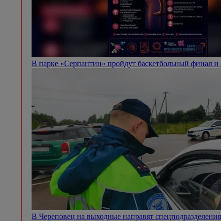
В парке «Серпантин» пройдут баскетбольный финал и
В Череповец на выходные направят спецподразделен