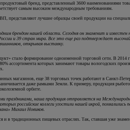
продуктовый бренд, представленный 3600 наименованиями товар
ответствует самым высоким международным требованиям.
НВП, представляют лучшие образцы своей продукции на специали
им брендом нашей области. Сегодня он знаменит и известен не 
 России и 39 стран мира. Все это еще раз подтверждает высоч
увшинников, открывая выставку.
укт» стало формирование одноименной торговой сети. В 2014 г
80% ассортимента которых занимают товары вологодских произ
х.
анных магазинов, еще 38 торговых точек работают в Санкт-Пете
граничивается даже рамками Земли. К примеру, продукция рыбот
околоземной орбите.
ругими праздниками, наша продукция отправляется на Междунаро
торых российские коллеги угостили нашей икрой, похвалились п
иана» Михаил Новиков.
 и в традиционных пищевых отраслях. Так, ставшая уже знаме