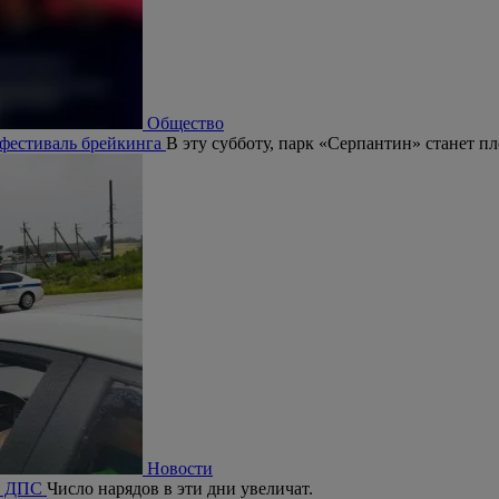
Общество
 фестиваль брейкинга
В эту субботу, парк «Серпантин» станет п
Новости
ия ДПС
Число нарядов в эти дни увеличат.