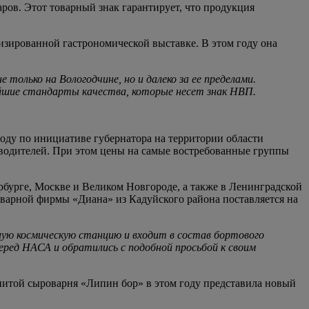
ов. Этот товарный знак гарантирует, что продукция
зированной гастрономической выставке. В этом году она
только на Вологодчине, но и далеко за ее пределами.
айшие стандарты качества, которые несет знак НВП.
оду по инициативе губернатора на территории области
водителей. При этом цены на самые востребованные группы
рбурге, Москве и Великом Новгороде, а также в Ленинградской
оварной фирмы «Диана» из Кадуйского района поставляется на
дную космическую станцию и входит в состав бортового
еред НАСА и обратились с подобной просьбой к своим
нитой сыроварня «Липин бор» в этом году представила новый