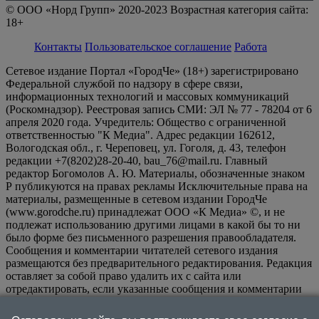
© ООО «Норд Групп» 2020-2023 Возрастная категория сайта:
18+
Контакты
Пользовательское соглашение
Работа
Сетевое издание Портал «ГородЧе» (18+) зарегистрировано
Федеральной службой по надзору в сфере связи,
информационных технологий и массовых коммуникаций
(Роскомнадзор). Реестровая запись СМИ: ЭЛ № 77 - 78204 от 6
апреля 2020 года. Учредитель: Общество с ограниченной
ответственностью "К Медиа". Адрес редакции 162612,
Вологодская обл., г. Череповец, ул. Гоголя, д. 43, телефон
редакции +7(8202)28-20-40, bau_76@mail.ru. Главный
редактор Богомолов А. Ю. Материалы, обозначенные знаком
Р публикуются на правах рекламы Исключительные права на
материалы, размещенные в сетевом издании ГородЧе
(www.gorodche.ru) принадлежат ООО «К Медиа» ©, и не
подлежат использованию другими лицами в какой бы то ни
было форме без письменного разрешения правообладателя.
Сообщения и комментарии читателей сетевого издания
размещаются без предварительного редактирования. Редакция
оставляет за собой право удалить их с сайта или
отредактировать, если указанные сообщения и комментарии
являются злоупотреблением свободой массовой информации
или нарушением иных требований закона.
На