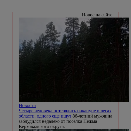
Новое на сайте
Новости
Четыре человека потерялись накануне в лесах
области, одного еще ищут
86-летний мужчина
заблудился недалеко от посёлка Пежма
Верховажского округа.