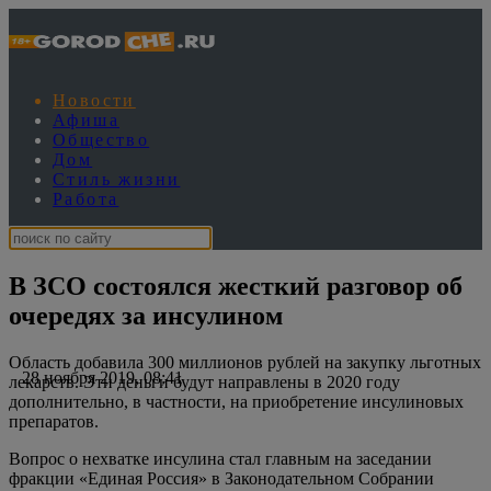
Новости
Афиша
Общество
Дом
Стиль жизни
Работа
В ЗСО состоялся жесткий разговор об
очередях за инсулином
Область добавила 300 миллионов рублей на закупку льготных
28 ноября 2019, 08:41
лекарств. Эти деньги будут направлены в 2020 году
дополнительно, в частности, на приобретение инсулиновых
препаратов.
Вопрос о нехватке инсулина стал главным на заседании
фракции «Единая Россия» в Законодательном Собрании