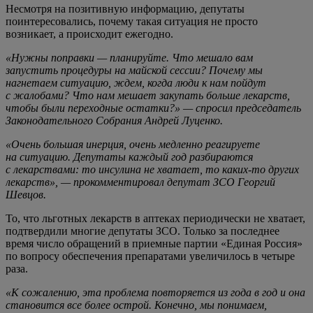
Несмотря на позитивную информацию, депутаты
поинтересовались, почему такая ситуация не просто
возникает, а происходит ежегодно.
«Нужны поправки — планируйте. Что мешало вам
запустить процедуры на майской сессии? Почему мы
нагнетаем ситуацию, ждем, когда люди к нам пойдут
с жалобами? Что нам мешает закупать больше лекарств,
чтобы были переходные остатки?» — спросил председатель
Законодательного Собрания Андрей Луценко.
«Очень большая инерция, очень медленно реагируете
на ситуацию. Депутаты каждый год разбираются
с лекарствами: то инсулина не хватает, то каких-то других
лекарств», — прокомментировал депутат ЗСО Георгий
Шевцов.
То, что льготных лекарств в аптеках периодически не хватает,
подтвердили многие депутаты ЗСО. Только за последнее
время число обращений в приемные партии «Единая Россия»
по вопросу обеспечения препаратами увеличилось в четыре
раза.
«К сожалению, эта проблема повторяется из года в год и она
становится все более острой. Конечно, мы понимаем,