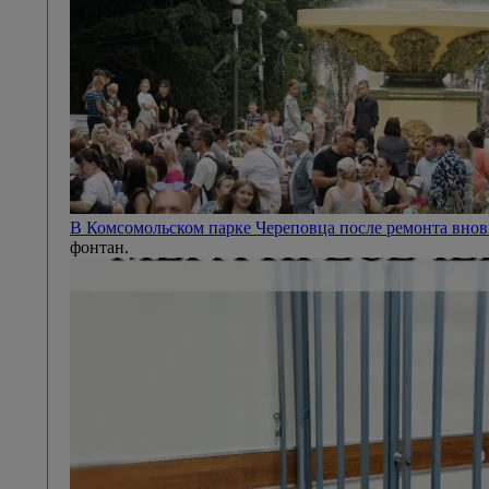
В Комсомольском парке Череповца после ремонта внов
фонтан.