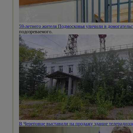
59-летнего жителя Подмосковья уличили в домогател
подозреваемого.
В Череповце выставили на продажу здание телерадио