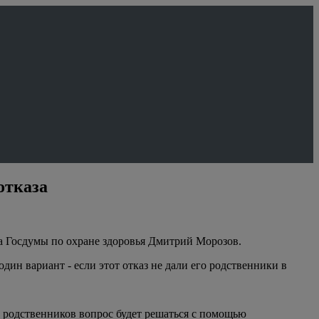
отказа
та Госдумы по охране здоровья Дмитрий Морозов.
дин вариант - если этот отказ не дали его родственники в
и родственников вопрос будет решаться с помощью