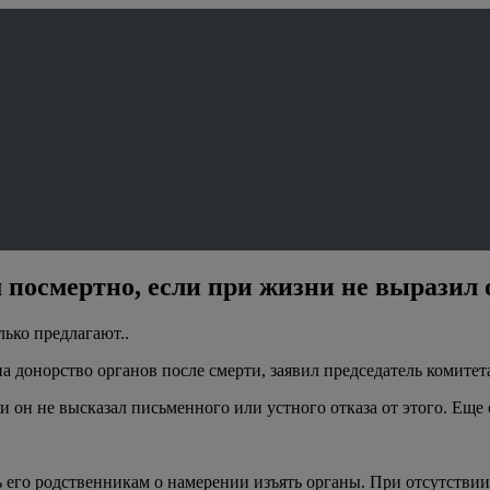
 посмертно, если при жизни не выразил 
лько предлагают..
 донорство органов после смерти, заявил председатель комите
 он не высказал письменного или устного отказа от этого. Еще о
ь его родственникам о намерении изъять органы. При отсутстви