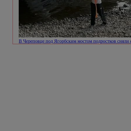
В Череповце под Ягорбским мостом подростков сняли 