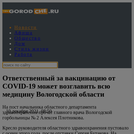
Новости
Афиша
Общество
Дом
Стиль жизни
Работа
Ответственный за вакцинацию от
COVID-19 может возглавить всю
медицину Вологодской области
На пост начальника областного департамента
10 декабря 2021, 08:50
здравоохранения прочат главного врача Вологодской
горбольницы № 2 Алексея Плотникова.
Кресло руководителя областного здравоохранения пустовало
с осени этого года, после отставки Сергея Бутакова. На