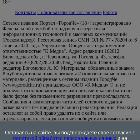
18+
Контакты
Пользовательское соглашение
Работа
Сетевое издание Портал «ГородЧе» (18+) зарегистрировано
Федеральной службой по надзору в сфере связи,
информационных технологий и массовых коммуникаций
(Роскомнадзор). Реестровая запись СМИ: ЭЛ № 77 - 78204 от 6
апреля 2020 года. Учредитель: Общество с ограниченной
ответственностью "К Медиа". Адрес редакции 162612,
Вологодская обл., г. Череповец, ул. Гоголя, д. 43, телефон
редакции +7(8202)28-20-40, bau_76@mail.ru. Главный
редактор Богомолов А. Ю. Материалы, обозначенные знаком
Р публикуются на правах рекламы Исключительные права на
материалы, размещенные в сетевом издании ГородЧе
(www.gorodche.ru) принадлежат ООО «К Медиа» ©, и не
подлежат использованию другими лицами в какой бы то ни
было форме без письменного разрешения правообладателя.
Сообщения и комментарии читателей сетевого издания
размещаются без предварительного редактирования. Редакция
оставляет за собой право удалить их с сайта или
отредактировать, если указанные сообщения и комментарии
являются злоупотреблением свободой массовой информации
или нарушением иных требований закона.
На
Оставаясь на сайте, вы подтверждаете свое согласие с
информационном ресурсе применяются рекомендательные
политикой обработки персональных данных
и на