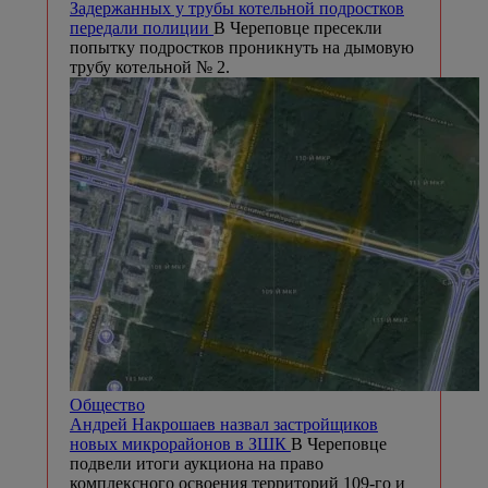
Задержанных у трубы котельной подростков
передали полиции
В Череповце пресекли
попытку подростков проникнуть на дымовую
трубу котельной № 2.
Общество
Андрей Накрошаев назвал застройщиков
новых микрорайонов в ЗШК
В Череповце
подвели итоги аукциона на право
комплексного освоения территорий 109-го и