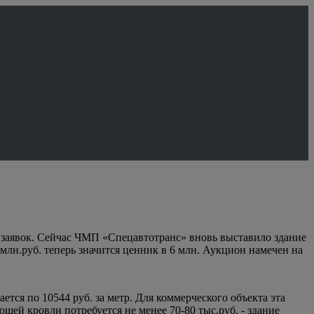
ия заявок. Сейчас ЧМП «Спецавтотранс» вновь выставило здание
млн.руб. теперь значится ценник в 6 млн. Аукцион намечен на
ся по 10544 руб. за метр. Для коммерческого объекта эта
щей кровли потребуется не менее 70-80 тыс.руб. - здание