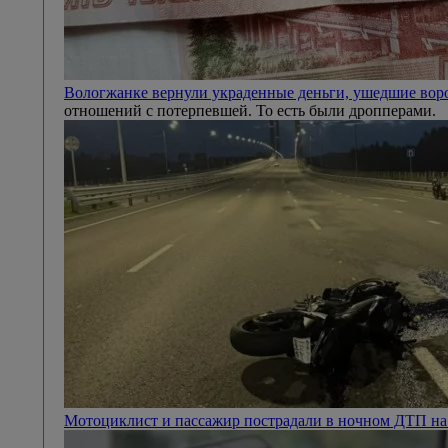
Вологжанке вернули украденные деньги, ушедшие во
отношений с потерпевшей. То есть были дропперами.
Мотоциклист и пассажир пострадали в ночном ДТП 