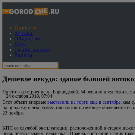
Новости
Афиша
Общество
Дом
Стиль жизни
Работа
Дешевле некуда: здание бывшей авток
На этот раз строение на Боршодской, 54 решили предложить с д
24 октября 2018, 07:04
Этот объект впервые
выставили на торги еще в сентябре
, сам 
на продажу, о чем разместило соответствующее объявление на 
23 ноября.
КПП со службой эксплуатации, расположенной в старом нежило
цена, прямо скажем, невысокая. Правда, состояние здания тоже