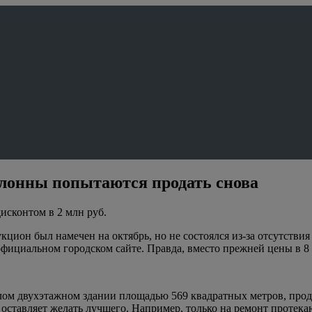
олонны попытаются продать снова
исконтом в 2 млн руб.
аукцион был намечен на октябрь, но не состоялся из-за отсутств
официальном городском сайте. Правда, вместо прежней цены в 8 
м двухэтажном здании площадью 569 квадратных метров, продает
 оставляет желать лучшего. Например, только на ремонт протекаю