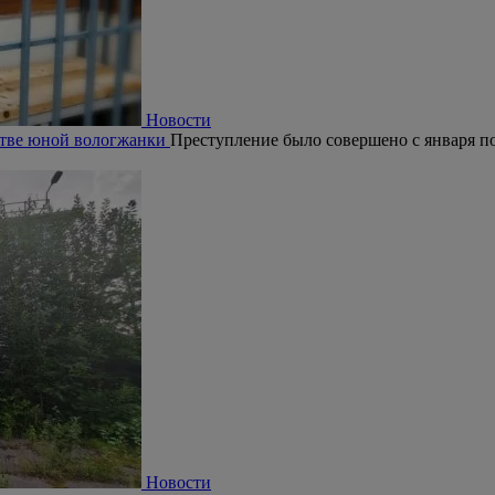
Новости
ьстве юной вологжанки
Преступление было совершено с января по 
Новости