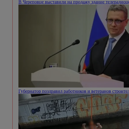
В Череповце выставили на продажу здание телерадио
Губернатор поздравил работников и ветеранов строит