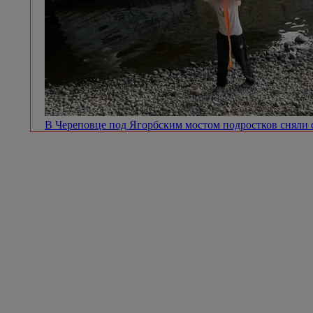
В Череповце под Ягорбским мостом подростков сняли 