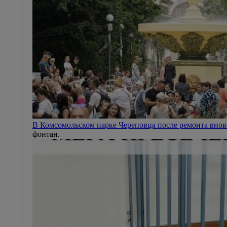
В Комсомольском парке Череповца после ремонта внов
фонтан.