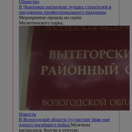
Общество
В Череповце наградили лучших строителей в
преддверии профессионального праздника
Мероприятие прошло на сцене
Милютинского парка.
Новости
В Вологодской области суд расторг брак еще
одного погибшего бойца
Мужчина
расписался, будучи в отпуске.