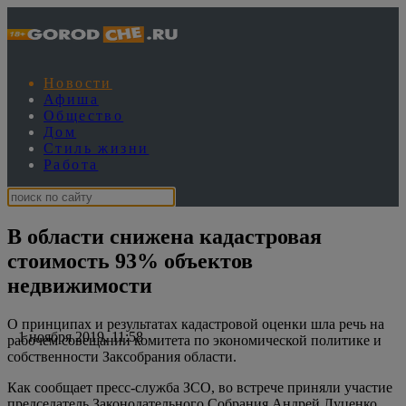
Новости
Афиша
Общество
Дом
Стиль жизни
Работа
В области снижена кадастровая
стоимость 93% объектов
недвижимости
О принципах и результатах кадастровой оценки шла речь на
1 ноября 2019, 11:58
рабочем совещании комитета по экономической политике и
собственности Заксобрания области.
Как сообщает пресс-служба ЗСО, во встрече приняли участие
председатель Законодательного Собрания Андрей Луценко,