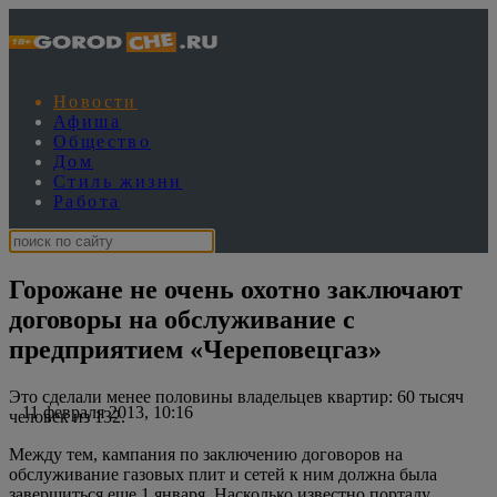
Новости
Афиша
Общество
Дом
Стиль жизни
Работа
Горожане не очень охотно заключают
договоры на обслуживание с
предприятием «Череповецгаз»
Это сделали менее половины владельцев квартир: 60 тысяч
11 февраля 2013, 10:16
человек из 132.
Между тем, кампания по заключению договоров на
обслуживание газовых плит и сетей к ним должна была
завершиться еще 1 января. Насколько известно порталу