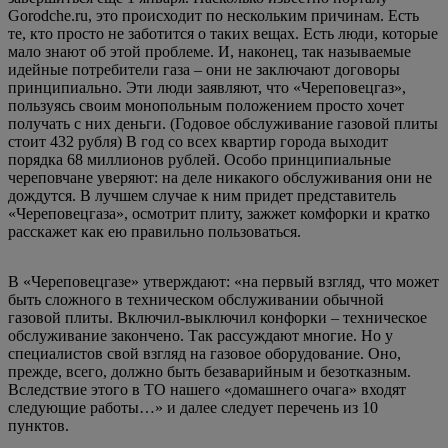
Gorodche.ru, это происходит по нескольким причинам. Есть
те, кто просто не заботится о таких вещах. Есть люди, которые
мало знают об этой проблеме. И, наконец, так называемые
идейные потребители газа – они не заключают договоры
принципиально. Эти люди заявляют, что «Череповецгаз»,
пользуясь своим монопольным положением просто хочет
получать с них деньги. (Годовое обслуживание газовой плиты
стоит 432 рубля) В год со всех квартир города выходит
порядка 68 миллионов рублей. Особо принципиальные
череповчане уверяют: на деле никакого обслуживания они не
дождутся. В лучшем случае к ним придет представитель
«Череповецгаза», осмотрит плиту, зажжет комфорки и кратко
расскажет как ею правильно пользоваться.
В «Череповецгазе» утверждают: «на первый взгляд, что может
быть сложного в техническом обслуживании обычной
газовой плиты. Включил-выключил конфорки – техническое
обслуживание закончено. Так рассуждают многие. Но у
специалистов свой взгляд на газовое оборудование. Оно,
прежде, всего, должно быть безаварийным и безотказным.
Вследствие этого в ТО нашего «домашнего очага» входят
следующие работы…» и далее следует перечень из 10
пунктов.