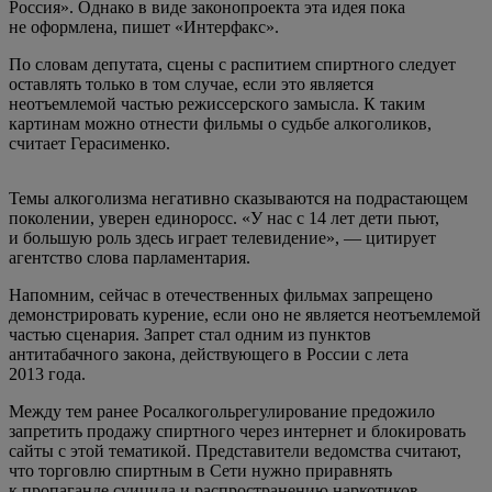
Россия». Однако в виде законопроекта эта идея пока
не оформлена, пишет «Интерфакс».
По словам депутата, сцены с распитием спиртного следует
оставлять только в том случае, если это является
неотъемлемой частью режиссерского замысла. К таким
картинам можно отнести фильмы о судьбе алкоголиков,
считает Герасименко.
Темы алкоголизма негативно сказываются на подрастающем
поколении, уверен единоросс. «У нас с 14 лет дети пьют,
и большую роль здесь играет телевидение», — цитирует
агентство слова парламентария.
Напомним, сейчас в отечественных фильмах запрещено
демонстрировать курение, если оно не является неотъемлемой
частью сценария. Запрет стал одним из пунктов
антитабачного закона, действующего в России с лета
2013 года.
Между тем ранее Росалкогольрегулирование предожило
запретить продажу спиртного через интернет и блокировать
сайты с этой тематикой. Представители ведомства считают,
что торговлю спиртным в Сети нужно приравнять
к пропаганде суицида и распространению наркотиков.