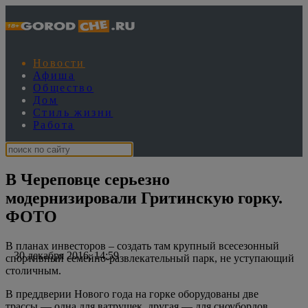
Новости
Афиша
Общество
Дом
Стиль жизни
Работа
В Череповце серьезно
модернизировали Гритинскую горку.
ФОТО
В планах инвесторов – создать там крупный всесезонный
30 декабря 2016, 14:59
спортивный семейно-развлекательный парк, не уступающий
столичным.
В преддверии Нового года на горке оборудованы две
трассы — одна для ватрушек, другая — для сноубордов