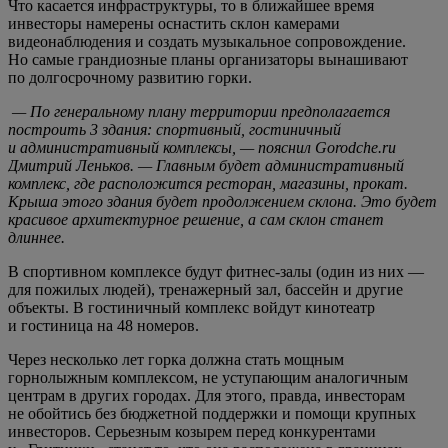
Что касается инфраструктуры, то в ближайшее время
инвесторы намерены оснастить склон камерами
видеонаблюдения и создать музыкальное сопровождение.
Но самые грандиозные планы организаторы вынашивают
по долгосрочному развитию горки.
— По генеральному плану территории предполагается
построить 3 здания: спортивный, гостиничный
и административный комплексы, — пояснил Gorodche.ru
Дмитрий Леньков. — Главным будет административный
комплекс, где расположится ресторан, магазины, прокат.
Крыша этого здания будет продолжением склона. Это будет
красивое архитектурное решение, а сам склон станет
длиннее.
В спортивном комплексе будут фитнес-залы (один из них —
для пожилых людей), тренажерный зал, бассейн и другие
объекты. В гостиничный комплекс войдут кинотеатр
и гостиница на 48 номеров.
Через несколько лет горка должна стать мощным
горнолыжным комплексом, не уступающим аналогичным
центрам в других городах. Для этого, правда, инвесторам
не обойтись без бюджетной поддержки и помощи крупных
инвесторов. Серьезным козырем перед конкурентами