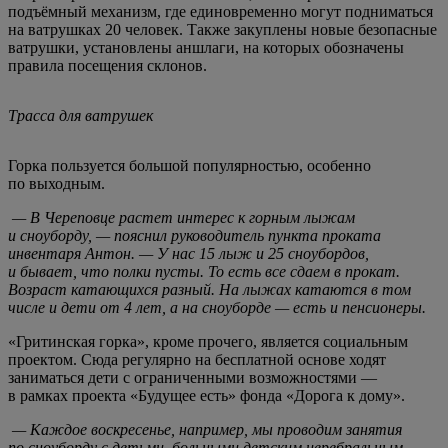
подъёмный механизм, где единовременно могут подниматься
на ватрушках 20 человек. Также закуплены новые безопасные
ватрушки, установлены аншлаги, на которых обозначены
правила посещения склонов.
Трасса для ватрушек
Горка пользуется большой популярностью, особенно
по выходным.
— В Череповце растет интерес к горным лыжам
и сноуборду, — пояснил руководитель пункта проката
инвентаря Антон. — У нас 15 лыж и 25 сноубордов,
и бывает, что полки пусты. То есть все сдаем в прокат.
Возраст катающихся разный. На лыжах катаются в том
числе и дети от 4 лет, а на сноуборде — есть и пенсионеры.
«Гритинская горка», кроме прочего, является социальным
проектом. Сюда регулярно на бесплатной основе ходят
заниматься дети с ограниченными возможностями —
в рамках проекта «Будущее есть» фонда «Дорога к дому».
— Каждое воскресенье, например, мы проводим занятия
по сноуборду с детьми, больными детским церебральным