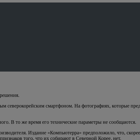
зрешения.
м северокорейским смартфоном. На фотографиях, которые предс
ного. В то же время его технические параметры не сообщаются.
изводителя. Издание «Компьютерра» предположило, что, скорее 
ризнаков того, что их собирают в Северной Корее, нет.