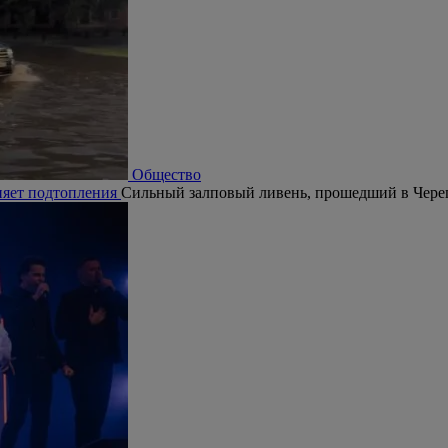
Общество
няет подтопления
Сильный залповый ливень, прошедший в Череп