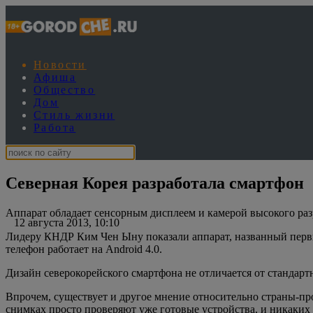
Новости
Афиша
Общество
Дом
Стиль жизни
Работа
Северная Корея разработала смартфон
Аппарат обладает сенсорным дисплеем и камерой высокого ра
12 августа 2013, 10:10
Лидеру КНДР Ким Чен Ыну показали аппарат, названный первы
телефон работает на Android 4.0.
Дизайн северокорейского смартфона не отличается от стандарт
Впрочем, существует и другое мнение относительно страны-про
снимках просто проверяют уже готовые устройства, и никаких п