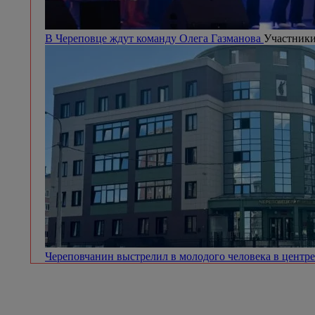
В Череповце ждут команду Олега Газманова
Участники
Череповчанин выстрелил в молодого человека в центр