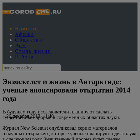
Новости
Афиша
Общество
Дом
Стиль жизни
Работа
Экзоскелет и жизнь в Антарктиде:
ученые анонсировали открытия 2014
года
В будущем году исследователи планируют сделать
26 декабря 2013, 11:40
существенный прорыв в современных областях науки.
Журнал New Sсientist опубликовал серию материалов
о научных открытиях, которые ученые планируют сделать уже
в следующем году. Значительный прорыв будет сделан