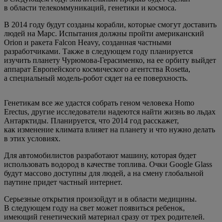
в области телекоммуникаций, генетики и космоса.
В 2014 году будут созданы корабли, которые смогут доставить
людей на Марс. Испытания должны пройти американский
Orion и ракета Fаlсon Heаvy, созданная частными
разработчиками. Также в следующем году планируется
изучить планету Чурюмова-Герасименко, на ее орбиту выйдет
аппарат Европейского космического агентства Rosettа,
а специальный модель-робот сядет на ее поверхность.
Генетикам все же удастся собрать геном человека Homo
Ereсtus, другие исследователи надеются найти жизнь во льдах
Антарктиды. Планируется, что 2014 год расскажет,
как изменение климата влияет на планету и что нужно делать
в этих условиях.
Для автомобилистов разработают машину, которая будет
использовать водород в качестве топлива. Очки Google Glаss
будут массово доступны для людей, а на смену глобальной
паутине придет частный интернет.
Серьезные открытия произойдут и в области медицины.
В следующем году на свет может появиться ребенок,
имеющий генетический материал сразу от трех родителей.