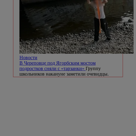
Новости
В Череповце под Ягорбским мостом
подростков сняли с «тарзанки»
Группу
школьников накануне заметили очевидцы.