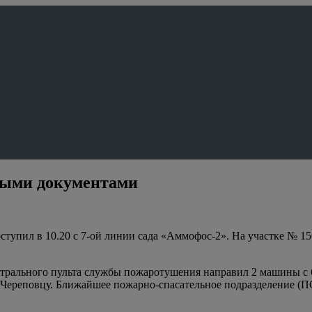
жными документами
ступил в 10.20 с 7-ой линии сада «Аммофос-2». На участке № 1
нтрального пульта службы пожаротушения направил 2 машины с
Череповцу. Ближайшее пожарно-спасательное подразделение (ПСЧ