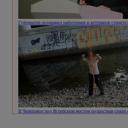
Губернатор поздравил работников и ветеранов строит
В Череповце под Ягорбским мостом подростков сняли 