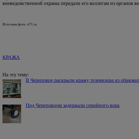
вневедомственной охраны передали его коллегам из органов в
Источник фото: ti71.ru
КРАЖА
На эту тему:
В Череповце раскрыли кражу телевизора из общежи
Под Череповцом задержали серийного вора