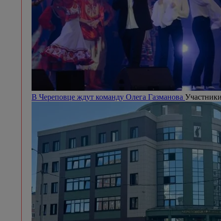
В Череповце ждут команду Олега Газманова
Участники