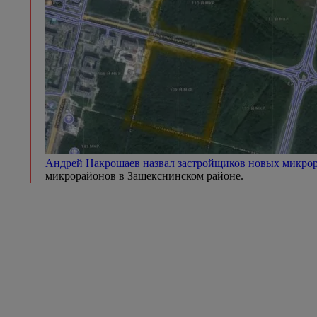
Андрей Накрошаев назвал застройщиков новых микр
микрорайонов в Зашекснинском районе.