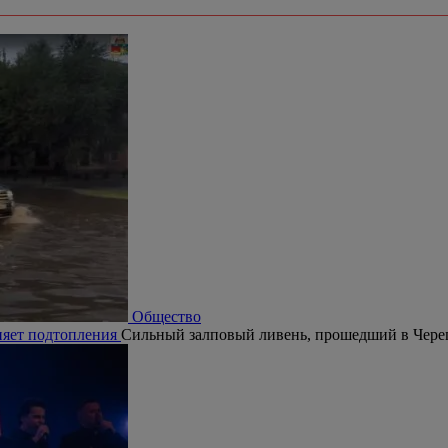
Общество
няет подтопления
Сильный залповый ливень, прошедший в Череп