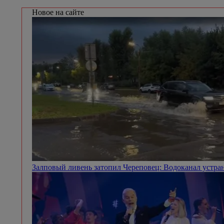
Новое на сайте
Залповый ливень затопил Череповец: Водоканал устра