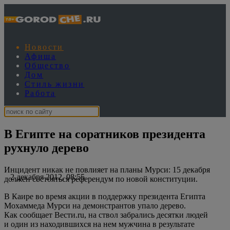
Новости
Афиша
Общество
Дом
Стиль жизни
Работа
В Египте на соратников президента
рухнуло дерево
Инцидент никак не повлияет на планы Мурси: 15 декабря
2 декабря 2012, 08:55
должен состояться референдум по новой конституции.
В Каире во время акции в поддержку президента Египта
Мохаммеда Мурси на демонстрантов упало дерево.
Как сообщает Вести.ru, на ствол забрались десятки людей
и один из находившихся на нем мужчина в результате