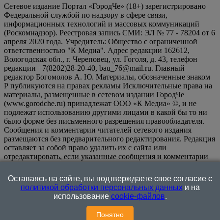
Сетевое издание Портал «ГородЧе» (18+) зарегистрировано
Федеральной службой по надзору в сфере связи,
информационных технологий и массовых коммуникаций
(Роскомнадзор). Реестровая запись СМИ: ЭЛ № 77 - 78204 от 6
апреля 2020 года. Учредитель: Общество с ограниченной
ответственностью "К Медиа". Адрес редакции 162612,
Вологодская обл., г. Череповец, ул. Гоголя, д. 43, телефон
редакции +7(8202)28-20-40, bau_76@mail.ru. Главный
редактор Богомолов А. Ю. Материалы, обозначенные знаком
Р публикуются на правах рекламы Исключительные права на
материалы, размещенные в сетевом издании ГородЧе
(www.gorodche.ru) принадлежат ООО «К Медиа» ©, и не
подлежат использованию другими лицами в какой бы то ни
было форме без письменного разрешения правообладателя.
Сообщения и комментарии читателей сетевого издания
размещаются без предварительного редактирования. Редакция
оставляет за собой право удалить их с сайта или
отредактировать, если указанные сообщения и комментарии
являются злоупотреблением свободой массовой информации
или нарушением иных требований закона.
На
Оставаясь на сайте, вы подтверждаете свое согласие с
информационном ресурсе применяются рекомендательные
политикой обработки персональных данных
и на
технологии (информационные технологии предоставления
использование
cookie-файлов
.
информации на основе сбора, систематизации и анализа
сведений, относящихся к предпочтениям пользователей сети
Понятно
"Интернет", находящихся на территории Российской