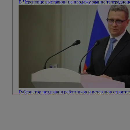
В Череповце выставили на продажу здание телерадио
Губернатор поздравил работников и ветеранов строит