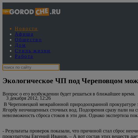
Новости
Афиша
Общество
Дом
Стиль жизни
Работа
Экологическое ЧП под Череповцом мож
Вопрос о его возбуждении будет решаться в ближайшее время.
3 декабря 2012, 12:26
В Череповецкой межрайонной природоохранной прокуратуре зав
Ягорбу неочищенных сточных вод. Подозрения сразу пали на св
невозможность сброса стоков в эти дни. Однако экспертиза пока
- Результаты проверок показали, что причиной стал сброс не
прокуратуры Евгений Иванов. – А вот состав этих веществ дает