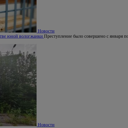
Новости
ьстве юной вологжанки
Преступление было совершено с января по 
Новости