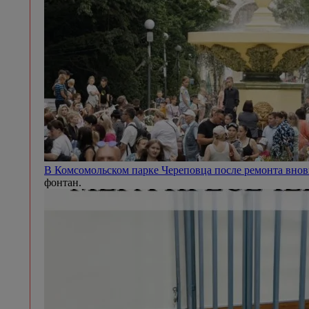
В Комсомольском парке Череповца после ремонта внов
фонтан.