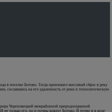
да в поселке Ботово. Тогда произошел массовый сброс в реку
ию, сославшись на его удаленность от реки и технологическую
рокурора Череповецкой межрайонной природоохранной
 не только его, но и почвы вокруг Ботово. В почве и в воде