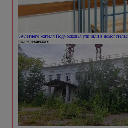
59-летнего жителя Подмосковья уличили в домогател
подозреваемого.