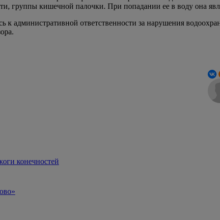
ти, группы кишечной палочки. При попадании ее в воду она явл
сь к административной ответственности за нарушения водоохр
дзора.
ожоги конечностей
тово»