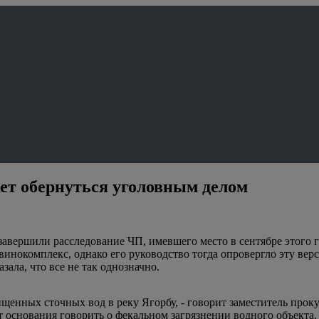
ет обернуться уголовным делом
ершили расследование ЧП, имевшего место в сентябре этого го
инокомплекс, однако его руководство тогда опровергло эту верс
зала, что все не так однозначно.
очищенных сточных вод в реку Ягорбу, - говорит заместитель п
 основания говорить о фекальном загрязнении водного объекта. И