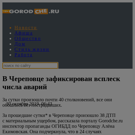
Новости
Афиша
Общество
Дом
Стиль жизни
Работа
В Череповце зафиксирован всплеск
числа аварий
За сутки произошло почти 40 столкновений, все они
30 октября 2019, 06:43
обошлись без пострадавших.
За прошедшие сутки* в Череповце произошло 38 ДТП
с материальным ущербом, рассказала порталу Gorodche.ru
инспектор пропаганды ОГИБДД по Череповцу Алёна
Екимовская. Она подчеркнула, что в 24 случаях