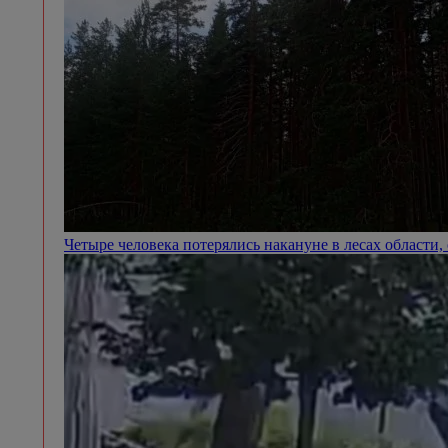
Четыре человека потерялись накануне в лесах области