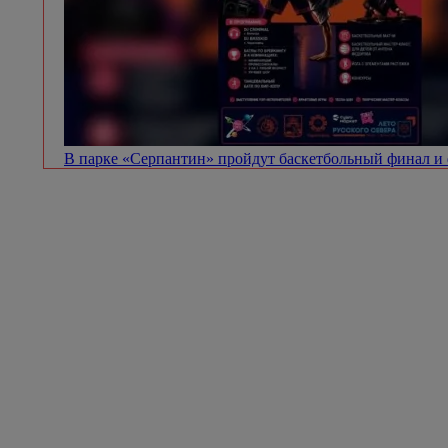
В парке «Серпантин» пройдут баскетбольный финал и