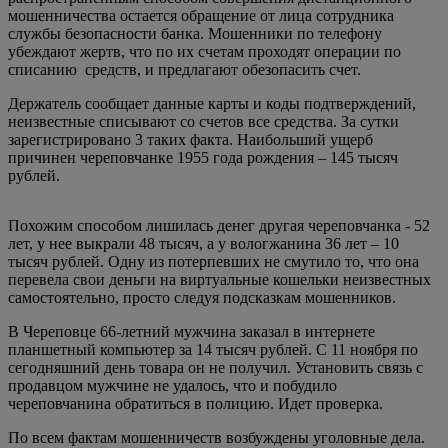
мошенничества остается обращение от лица сотрудника
службы безопасности банка. Мошенники по телефону
убеждают жертв, что по их счетам проходят операции по
списанию средств, и предлагают обезопасить счет.
Держатель сообщает данные карты и коды подтверждений,
неизвестные списывают со счетов все средства. За сутки
зарегистрировано 3 таких факта. Наибольший ущерб
причинен череповчанке 1955 года рождения – 145 тысяч
рублей.
Похожим способом лишилась денег другая череповчанка - 52
лет, у нее выкрали 48 тысяч, а у вологжанина 36 лет – 10
тысяч рублей. Одну из потерпевших не смутило то, что она
перевела свои деньги на виртуальные кошельки неизвестных
самостоятельно, просто следуя подсказкам мошенников.
В Череповце 66-летний мужчина заказал в интернете
планшетный компьютер за 14 тысяч рублей. С 11 ноября по
сегодняшний день товара он не получил. Установить связь с
продавцом мужчине не удалось, что и побудило
череповчанина обратиться в полицию. Идет проверка.
По всем фактам мошенничеств возбуждены уголовные дела.