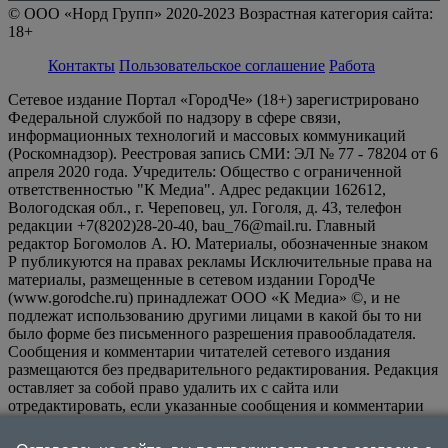
© ООО «Норд Групп» 2020-2023 Возрастная категория сайта:
18+
Контакты
Пользовательское соглашение
Работа
Сетевое издание Портал «ГородЧе» (18+) зарегистрировано
Федеральной службой по надзору в сфере связи,
информационных технологий и массовых коммуникаций
(Роскомнадзор). Реестровая запись СМИ: ЭЛ № 77 - 78204 от 6
апреля 2020 года. Учредитель: Общество с ограниченной
ответственностью "К Медиа". Адрес редакции 162612,
Вологодская обл., г. Череповец, ул. Гоголя, д. 43, телефон
редакции +7(8202)28-20-40, bau_76@mail.ru. Главный
редактор Богомолов А. Ю. Материалы, обозначенные знаком
Р публикуются на правах рекламы Исключительные права на
материалы, размещенные в сетевом издании ГородЧе
(www.gorodche.ru) принадлежат ООО «К Медиа» ©, и не
подлежат использованию другими лицами в какой бы то ни
было форме без письменного разрешения правообладателя.
Сообщения и комментарии читателей сетевого издания
размещаются без предварительного редактирования. Редакция
оставляет за собой право удалить их с сайта или
отредактировать, если указанные сообщения и комментарии
являются злоупотреблением свободой массовой информации
или нарушением иных требований закона.
На