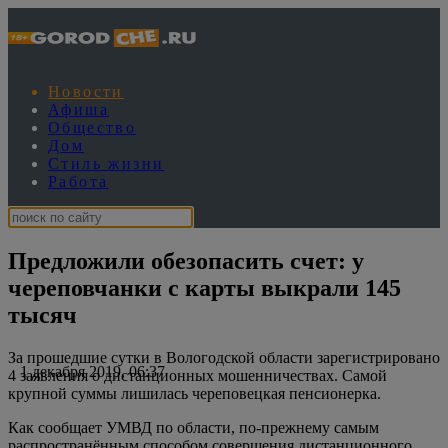
Новости
Афиша
Общество
Дом
Стиль жизни
Работа
Предложили обезопасить счет: у
череповчанки с карты выкрали 145
тысяч
За прошедшие сутки в Вологодской области зарегистрировано
1 декабря 2019, 06:37
4 заявления о дистанционных мошенничествах. Самой
крупной суммы лишилась череповецкая пенсионерка.
Как сообщает УМВД по области, по-прежнему самым
распространённым способом совершения дистанционного