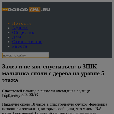
Новости
Афиша
Общество
Дом
Стиль жизни
Работа
Залез и не мог спуститься: в ЗШК
мальчика сняли с дерева на уровне 5
этажа
Спасателей накануне вызвали очевидцы на улицу
1 июня 2020, 06:53
Городецкую.
Накануне около 18 часов в спасательную службу Череповца
позвонили очевидцы, которые сообщили, что у дома №8
на ул. Городецкой 12-летний мальчик сидит на дереве