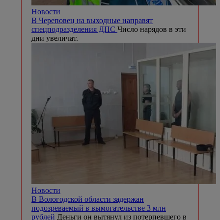
Новости
В Череповец на выходные направят
спецподразделения ДПС
Число нарядов в эти
дни увеличат.
Новости
В Вологодской области задержан
подозреваемый в вымогательстве 3 млн
рублей
Деньги он вытянул из потерпевшего в