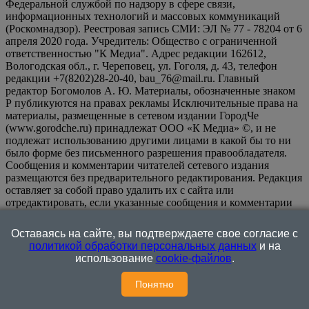
Федеральной службой по надзору в сфере связи,
информационных технологий и массовых коммуникаций
(Роскомнадзор). Реестровая запись СМИ: ЭЛ № 77 - 78204 от 6
апреля 2020 года. Учредитель: Общество с ограниченной
ответственностью "К Медиа". Адрес редакции 162612,
Вологодская обл., г. Череповец, ул. Гоголя, д. 43, телефон
редакции +7(8202)28-20-40, bau_76@mail.ru. Главный
редактор Богомолов А. Ю. Материалы, обозначенные знаком
Р публикуются на правах рекламы Исключительные права на
материалы, размещенные в сетевом издании ГородЧе
(www.gorodche.ru) принадлежат ООО «К Медиа» ©, и не
подлежат использованию другими лицами в какой бы то ни
было форме без письменного разрешения правообладателя.
Сообщения и комментарии читателей сетевого издания
размещаются без предварительного редактирования. Редакция
оставляет за собой право удалить их с сайта или
отредактировать, если указанные сообщения и комментарии
являются злоупотреблением свободой массовой информации
или нарушением иных требований закона.
На
Оставаясь на сайте, вы подтверждаете свое согласие с
информационном ресурсе применяются рекомендательные
политикой обработки персональных данных
и на
технологии (информационные технологии предоставления
использование
cookie-файлов
.
информации на основе сбора, систематизации и анализа
сведений, относящихся к предпочтениям пользователей сети
Понятно
"Интернет", находящихся на территории Российской
Федерации)